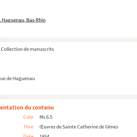
le. Haguenau, Bas-Rhin
Collection de manuscrits
que de Haguenau
entation du contenu
Cote
Ms 6.5
Titre
Œuvres de Sainte Catherine de Gênes
rgatoire de la bien heureuse
Date
1854