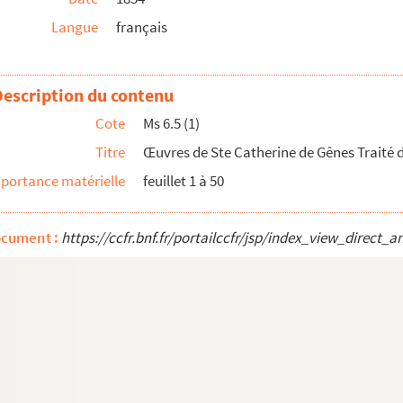
alogues de Sainte Catherine de Gênes
Langue
français
ieu envers l'homme, adressées par l'âme à son Seigneur e...
Description du contenu
Cote
Ms 6.5 (1)
Titre
Œuvres de Ste Catherine de Gênes Traité d
portance matérielle
feuillet 1 à 50
ocument :
https://ccfr.bnf.fr/portailccfr/jsp/index_view_dire