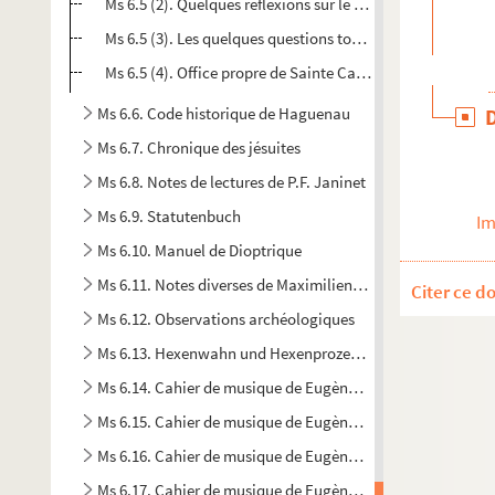
Ms 6.5 (2). Quelques réflexions sur le second livre des di
Ms 6.5 (3). Les quelques questions touchant l'amour de D
Ms 6.5 (4). Office propre de Sainte Catherine de Gènes
Ms 6.6. Code historique de Haguenau
Ms 6.7. Chronique des jésuites
Ms 6.8. Notes de lectures de P.F. Janinet
Ms 6.9. Statutenbuch
Im
Ms 6.10. Manuel de Dioptrique
Ms 6.11. Notes diverses de Maximilien de Ring
Citer ce d
Ms 6.12. Observations archéologiques
Ms 6.13. Hexenwahn und Hexenprozesse in Haguenau
Ms 6.14. Cahier de musique de Eugène Corréard
Ms 6.15. Cahier de musique de Eugène Corréard
Ms 6.16. Cahier de musique de Eugène Corréard
Ms 6.17. Cahier de musique de Eugène Corréard