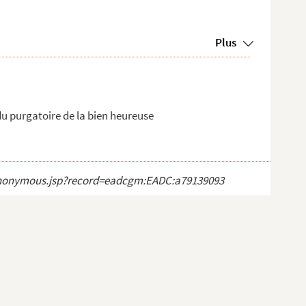
Plus
u purgatoire de la bien heureuse
ct_anonymous.jsp?record=eadcgm:EADC:a79139093