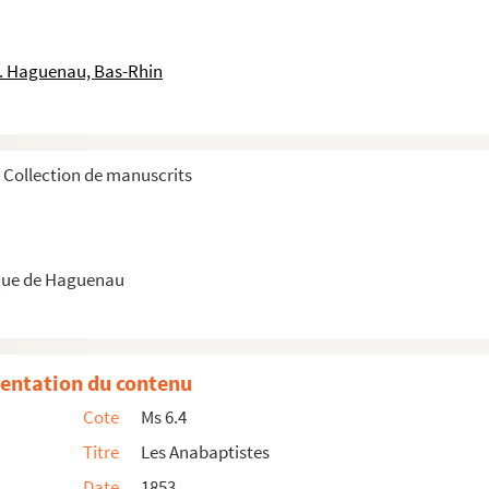
le. Haguenau, Bas-Rhin
Collection de manuscrits
que de Haguenau
entation du contenu
t du Règne de Jean Buckelsohn dit Jean de Meude à Munste...
Cote
Ms 6.4
Titre
Les Anabaptistes
ster
Date
1853