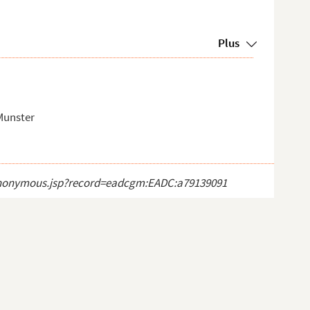
Plus
 Munster
ct_anonymous.jsp?record=eadcgm:EADC:a79139091