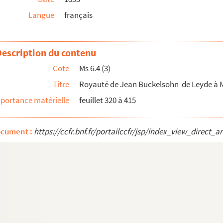
Langue
français
Description du contenu
Cote
Ms 6.4 (3)
Titre
Royauté de Jean Buckelsohn de Leyde à
portance matérielle
feuillet 320 à 415
ocument :
https://ccfr.bnf.fr/portailccfr/jsp/index_view_dire
hen Litteratur