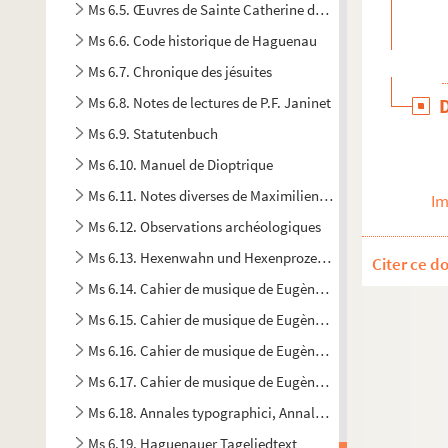
Ms 6.5. Œuvres de Sainte Catherine de Gênes
Ms 6.6. Code historique de Haguenau
Ms 6.7. Chronique des jésuites
Ms 6.8. Notes de lectures de P.F. Janinet
Ms 6.9. Statutenbuch
Ms 6.10. Manuel de Dioptrique
Ms 6.11. Notes diverses de Maximilien de Ring
Im
Ms 6.12. Observations archéologiques
Ms 6.13. Hexenwahn und Hexenprozesse in Haguenau
Citer ce d
Ms 6.14. Cahier de musique de Eugène Corréard
Ms 6.15. Cahier de musique de Eugène Corréard
Ms 6.16. Cahier de musique de Eugène Corréard
Ms 6.17. Cahier de musique de Eugène Corréard
Ms 6.18. Annales typographici, Annalen der älteren deutsc
Ms 6.19. Haguenauer Tageliedtext