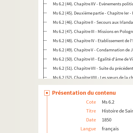
Ms 6.2 (44). Chapitre XV - Evènements polit
Ms 6.2 (45). Deuxième partie - Chapitre Ier -
Ms 6.2 (46). Chapitre II - Secours aux Irland
Ms 6.2 (47). Chapitre III - Missions en Polog
Ms 6.2 (48). Chapitre IV - Etablissement de 
Ms 6.2 (49). Chapitre V - Condamnation de 
Ms 6.2 (50). Chapitre VI - Egalité d'âme de 
Ms 6.2 (51). Chapitre VII - Suite du précéde
Ms 6.2 (52). Chapitre VIII - Les sœurs de la 
Ms 6.2 (53). Chapitre IX - Perte d'un procès
Présentation du contenu
Ms 6.2 (54). Chapitre X - Fondation du St Hô
Cote
Ms 6.2
Ms 6.2 (55). Chapitre XI - Dernier temps de l
Titre
Histoire de Sai
Ms 6.2 (56). Chapitre XII - Obsèques et cano
Date
1850
Ms 6.2 (57). Traces d'un procès-verbal dress
Langue
français