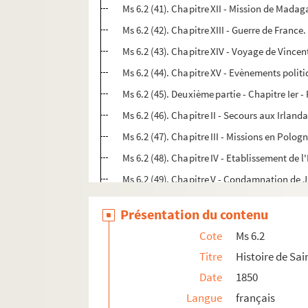
Ms 6.2 (41). Chapitre XII - Mission de Madag
Ms 6.2 (42). Chapitre XIII - Guerre de Franc
Ms 6.2 (43). Chapitre XIV - Voyage de Vincen
Ms 6.2 (44). Chapitre XV - Evènements polit
Ms 6.2 (45). Deuxième partie - Chapitre Ier -
Ms 6.2 (46). Chapitre II - Secours aux Irland
Ms 6.2 (47). Chapitre III - Missions en Polog
Ms 6.2 (48). Chapitre IV - Etablissement de 
Ms 6.2 (49). Chapitre V - Condamnation de 
Ms 6.2 (50). Chapitre VI - Egalité d'âme de 
Présentation du contenu
Ms 6.2 (51). Chapitre VII - Suite du précéde
Cote
Ms 6.2
Ms 6.2 (52). Chapitre VIII - Les sœurs de la 
Titre
Histoire de Sai
Ms 6.2 (53). Chapitre IX - Perte d'un procès
Date
1850
Ms 6.2 (54). Chapitre X - Fondation du St Hô
Langue
français
Ms 6.2 (55). Chapitre XI - Dernier temps de l