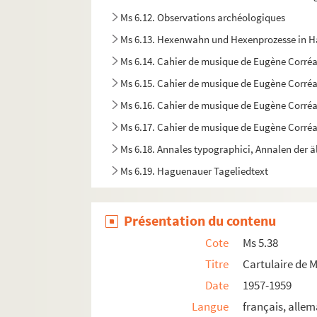
Ms 6.12. Observations archéologiques
Ms 6.13. Hexenwahn und Hexenprozesse in
Ms 6.14. Cahier de musique de Eugène Corré
Ms 6.15. Cahier de musique de Eugène Corré
Ms 6.16. Cahier de musique de Eugène Corré
Ms 6.17. Cahier de musique de Eugène Corré
Ms 6.18. Annales typographici, Annalen der ä
Ms 6.19. Haguenauer Tageliedtext
Ms 6.20. Lettre à Joséphine, Marie-Louise, à
Ms 6.21. Das Land Elsass
Présentation du contenu
Ms 6.22. (…) von Merovinger Phit 8. Nisetius
Cote
Ms 5.38
Ms 6.23. Copies de titres (…)
Titre
Cartulaire de 
Ms 6.24. Haguenauer Drücke
Date
1957-1959
Ms 6.25. Archives Bibliothèque Gromer et Bu
Langue
français, alle