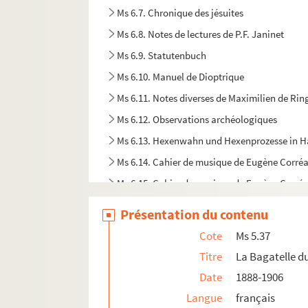
Ms 6.7. Chronique des jésuites
Ms 6.8. Notes de lectures de P.F. Janinet
Ms 6.9. Statutenbuch
Ms 6.10. Manuel de Dioptrique
Ms 6.11. Notes diverses de Maximilien de Rin
Ms 6.12. Observations archéologiques
Ms 6.13. Hexenwahn und Hexenprozesse in
Ms 6.14. Cahier de musique de Eugène Corré
Ms 6.15. Cahier de musique de Eugène Corré
Ms 6.16. Cahier de musique de Eugène Corré
Présentation du contenu
Ms 6.17. Cahier de musique de Eugène Corré
Cote
Ms 5.37
Ms 6.18. Annales typographici, Annalen der ä
Titre
La Bagatelle d
Ms 6.19. Haguenauer Tageliedtext
Date
1888-1906
Ms 6.20. Lettre à Joséphine, Marie-Louise, à
Langue
français