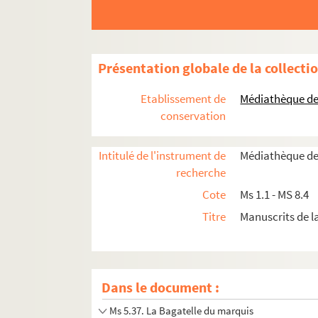
Ms 5.23. Georgette
Ms 5.24. Le rendez-vous de Camembert
Ms 5.25. La perruque de Manivau
Présentation globale de la collecti
Ms 5.26. Georgette
Ms 5.27. Le Gorille
Etablissement de
Médiathèque de 
Ms 5.28. Georgette
conservation
Ms 5.29. Tulipano
Intitulé de l'instrument de
Médiathèque de
Ms 5.30. Contre de quarte
recherche
Ms 5.31. Musique Contre de quarte
Cote
Ms 1.1 - MS 8.4
Ms 5.32. Contre de quarte
Titre
Manuscrits de 
Ms 5.33. La fille du Corrégidor
Ms 5.34. Musique - La fiancée de Tombernick
Ms 5.35. La fiancée de Tombernick
Dans le document :
Ms 5.36. Le Gorille
Ms 5.37. La Bagatelle du marquis