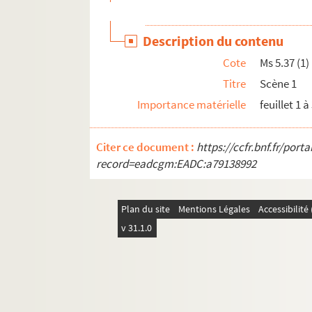
Ms 6.21. Das Land Elsass
Ms 6.22. (…) von Merovinger Phit 8. Nisetius
Description du contenu
Ms 6.23. Copies de titres (…)
Cote
Ms 5.37 (1)
Ms 6.24. Haguenauer Drücke
Titre
Scène 1
Ms 6.25. Archives Bibliothèque Gromer et Bu
Importance matérielle
feuillet 1 à
Ms 6.26. Plans et notes sur les tumuli en for
e
Ms 6.27. Histoire de Reims (VI-XV
)
Citer ce document :
https://ccfr.bnf.fr/por
Ms 6.28. In Solemnitate Divinissimi Cordis J
record=eadcgm:EADC:a79138992
Ms 6.29. Description du globe terrestre et de 
Ms 6.30. Inventaire des titres de Marienthal
Plan du site
Mentions Légales
Accessibilit
Ms 6.31. Psalterium
v 31.1.0
Ms 7.1. Alsace, traités d'Alliance
Ms 7.2. Alsace : Monnaies
Ms 7.3. Mémoires
Ms 7.4. Haguenau, diplômes