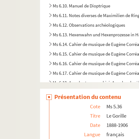
Ms 6.10. Manuel de Dioptrique
Ms 6.11. Notes diverses de Maximilien de Rin
Ms 6.12. Observations archéologiques
Ms 6.13. Hexenwahn und Hexenprozesse in
Ms 6.14. Cahier de musique de Eugène Corré
Ms 6.15. Cahier de musique de Eugène Corré
Ms 6.16. Cahier de musique de Eugène Corré
Ms 6.17. Cahier de musique de Eugène Corré
Ms 6.18. Annales typographici, Annalen der ä
Ms 6.19. Haguenauer Tageliedtext
Présentation du contenu
Ms 6.20. Lettre à Joséphine, Marie-Louise, à
Cote
Ms 5.36
Ms 6.21. Das Land Elsass
Titre
Le Gorille
Ms 6.22. (…) von Merovinger Phit 8. Nisetius
Date
1888-1906
Ms 6.23. Copies de titres (…)
Langue
français