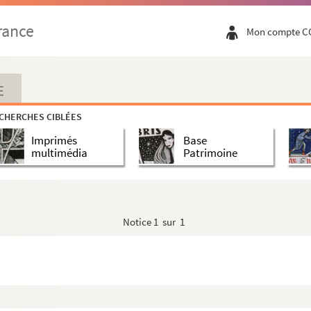
rance
Mon compte C
E
CHERCHES CIBLÉES
Imprimés
Base
multimédia
Patrimoine
Notice
1 sur 1