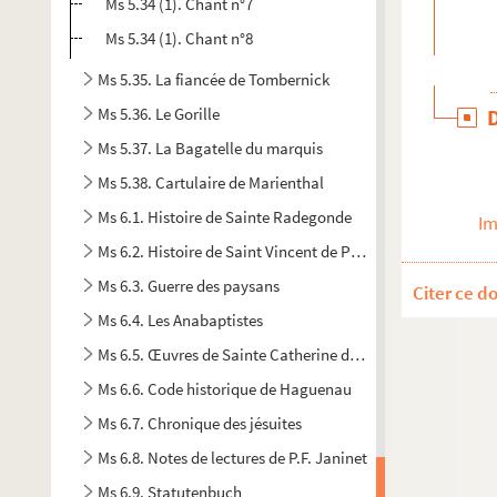
Ms 5.34 (1). Chant n°7
Ms 5.34 (1). Chant n°8
Ms 5.35. La fiancée de Tombernick
Ms 5.36. Le Gorille
Ms 5.37. La Bagatelle du marquis
Ms 5.38. Cartulaire de Marienthal
Ms 6.1. Histoire de Sainte Radegonde
Im
Ms 6.2. Histoire de Saint Vincent de Paul
Ms 6.3. Guerre des paysans
Citer ce d
Ms 6.4. Les Anabaptistes
Ms 6.5. Œuvres de Sainte Catherine de Gênes
Ms 6.6. Code historique de Haguenau
Ms 6.7. Chronique des jésuites
Ms 6.8. Notes de lectures de P.F. Janinet
Ms 6.9. Statutenbuch