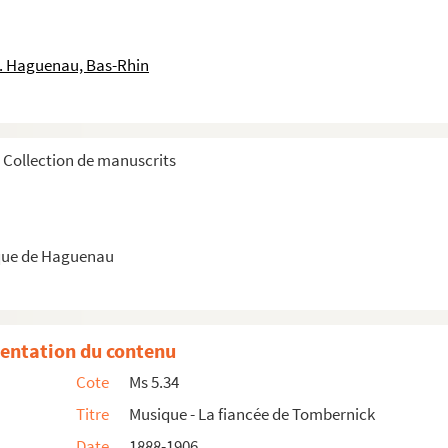
le. Haguenau, Bas-Rhin
Collection de manuscrits
que de Haguenau
entation du contenu
Cote
Ms 5.34
Titre
Musique - La fiancée de Tombernick
Date
1888-1906