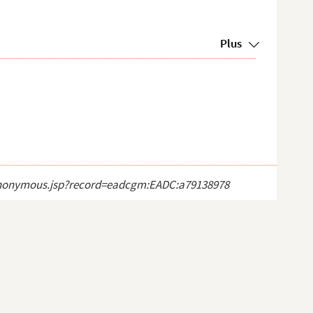
Plus
ct_anonymous.jsp?record=eadcgm:EADC:a79138978