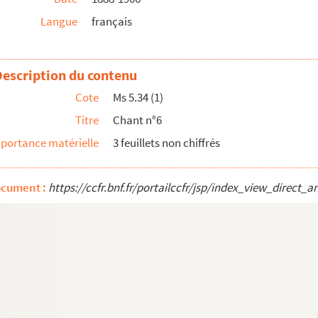
Langue
français
Description du contenu
Cote
Ms 5.34 (1)
Titre
Chant n°6
portance matérielle
3 feuillets non chiffrés
ocument :
https://ccfr.bnf.fr/portailccfr/jsp/index_view_dire