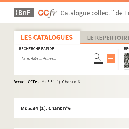
Ms 5.13. Manuscrits d'Eugène Corréard
Catalogue collectif de F
Ms 5.14. Julie
Ms 5.15. Romancéro
Ms 5.16. Romancéro, deuxième manuscrit du scénario
LES CATALOGUES
LE RÉPERTOIR
Ms 5.17. Manuscrits d'Eugène Corréard
RECHERCHE RAPIDE
RE
Ms 5.18. Pomard et Rameau
Ms 5.19. Manuscrits d'Eugène Corréard
Ms 5.20. Manuscrits d'Eugène Corréard
Ms 5.21. Manuscrits d'Eugène Corréard
Accueil CCFr
Ms 5.34 (1). Chant n°6
>
Ms 5.22. Manuscrits d'Eugène Corréard
Ms 5.23. Georgette
Ms 5.24. Le rendez-vous de Camembert
Ms 5.34 (1). Chant n°6
Ms 5.25. La perruque de Manivau
Ms 5.26. Georgette