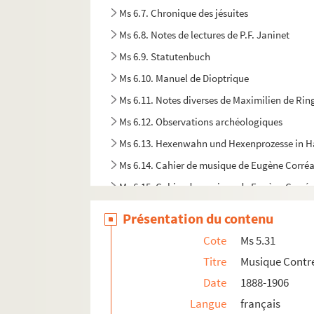
Ms 6.7. Chronique des jésuites
Ms 6.8. Notes de lectures de P.F. Janinet
Ms 6.9. Statutenbuch
Ms 6.10. Manuel de Dioptrique
Ms 6.11. Notes diverses de Maximilien de Rin
Ms 6.12. Observations archéologiques
Ms 6.13. Hexenwahn und Hexenprozesse in
Ms 6.14. Cahier de musique de Eugène Corré
Ms 6.15. Cahier de musique de Eugène Corré
Ms 6.16. Cahier de musique de Eugène Corré
Présentation du contenu
Ms 6.17. Cahier de musique de Eugène Corré
Cote
Ms 5.31
Ms 6.18. Annales typographici, Annalen der ä
Titre
Musique Contre
Ms 6.19. Haguenauer Tageliedtext
Date
1888-1906
Ms 6.20. Lettre à Joséphine, Marie-Louise, à
Langue
français