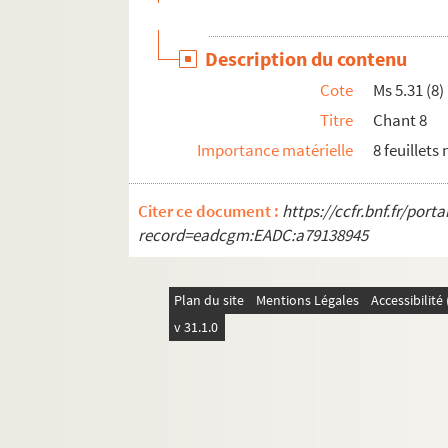
Ms 6.21. Das Land Elsass
Ms 6.22. (…) von Merovinger Phit 8. Nisetius
Description du contenu
Ms 6.23. Copies de titres (…)
Cote
Ms 5.31 (8)
Ms 6.24. Haguenauer Drücke
Titre
Chant 8
Ms 6.25. Archives Bibliothèque Gromer et Bu
Importance matérielle
8 feuillets
Ms 6.26. Plans et notes sur les tumuli en for
e
Ms 6.27. Histoire de Reims (VI-XV
)
Citer ce document :
https://ccfr.bnf.fr/por
Ms 6.28. In Solemnitate Divinissimi Cordis J
record=eadcgm:EADC:a79138945
Ms 6.29. Description du globe terrestre et de 
Ms 6.30. Inventaire des titres de Marienthal
Plan du site
Mentions Légales
Accessibilit
Ms 6.31. Psalterium
v 31.1.0
Ms 7.1. Alsace, traités d'Alliance
Ms 7.2. Alsace : Monnaies
Ms 7.3. Mémoires
Ms 7.4. Haguenau, diplômes