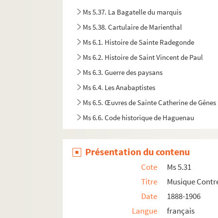
Ms 5.37. La Bagatelle du marquis
Ms 5.38. Cartulaire de Marienthal
Ms 6.1. Histoire de Sainte Radegonde
Ms 6.2. Histoire de Saint Vincent de Paul
Ms 6.3. Guerre des paysans
Ms 6.4. Les Anabaptistes
Ms 6.5. Œuvres de Sainte Catherine de Gênes
Ms 6.6. Code historique de Haguenau
Ms 6.7. Chronique des jésuites
Ms 6.8. Notes de lectures de P.F. Janinet
Présentation du contenu
Ms 6.9. Statutenbuch
Cote
Ms 5.31
Ms 6.10. Manuel de Dioptrique
Titre
Musique Contre
Ms 6.11. Notes diverses de Maximilien de Rin
Date
1888-1906
Ms 6.12. Observations archéologiques
Langue
français