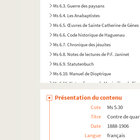
Ms 6.3. Guerre des paysans
Ms 6.4. Les Anabaptistes
Ms 6.5. Œuvres de Sainte Catherine de Gênes
Ms 6.6. Code historique de Haguenau
Ms 6.7. Chronique des jésuites
Ms 6.8. Notes de lectures de P.F. Janinet
Ms 6.9. Statutenbuch
Ms 6.10. Manuel de Dioptrique
Ms 6.11. Notes diverses de Maximilien de Rin
Ms 6.12. Observations archéologiques
Présentation du contenu
Ms 6.13. Hexenwahn und Hexenprozesse in
Cote
Ms 5.30
Ms 6.14. Cahier de musique de Eugène Corré
Titre
Contre de quar
Ms 6.15. Cahier de musique de Eugène Corré
Date
1888-1906
Ms 6.16. Cahier de musique de Eugène Corré
Langue
français