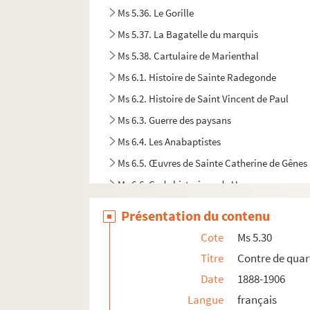
Ms 5.36. Le Gorille
Ms 5.37. La Bagatelle du marquis
Ms 5.38. Cartulaire de Marienthal
Ms 6.1. Histoire de Sainte Radegonde
Ms 6.2. Histoire de Saint Vincent de Paul
Ms 6.3. Guerre des paysans
Ms 6.4. Les Anabaptistes
Ms 6.5. Œuvres de Sainte Catherine de Gênes
Ms 6.6. Code historique de Haguenau
Ms 6.7. Chronique des jésuites
Présentation du contenu
Ms 6.8. Notes de lectures de P.F. Janinet
Cote
Ms 5.30
Ms 6.9. Statutenbuch
Titre
Contre de quar
Ms 6.10. Manuel de Dioptrique
Date
1888-1906
Ms 6.11. Notes diverses de Maximilien de Rin
Langue
français