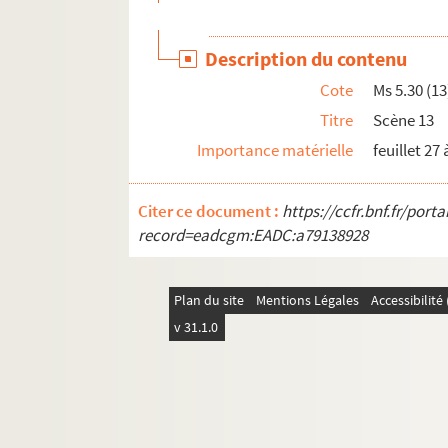
Ms 6.12. Observations archéologiques
Ms 6.13. Hexenwahn und Hexenprozesse in
Description du contenu
Ms 6.14. Cahier de musique de Eugène Corré
Cote
Ms 5.30 (13
Ms 6.15. Cahier de musique de Eugène Corré
Titre
Scène 13
Ms 6.16. Cahier de musique de Eugène Corré
Importance matérielle
feuillet 27 
Ms 6.17. Cahier de musique de Eugène Corré
Ms 6.18. Annales typographici, Annalen der ä
Citer ce document :
https://ccfr.bnf.fr/por
Ms 6.19. Haguenauer Tageliedtext
record=eadcgm:EADC:a79138928
Ms 6.20. Lettre à Joséphine, Marie-Louise, à
Ms 6.21. Das Land Elsass
Plan du site
Mentions Légales
Accessibilit
Ms 6.22. (…) von Merovinger Phit 8. Nisetius
v 31.1.0
Ms 6.23. Copies de titres (…)
Ms 6.24. Haguenauer Drücke
Ms 6.25. Archives Bibliothèque Gromer et Bu
Ms 6.26. Plans et notes sur les tumuli en for