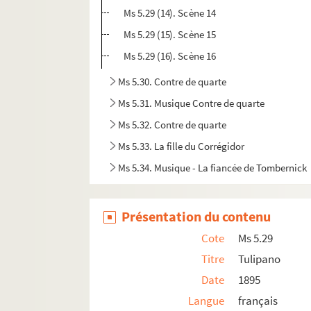
Ms 5.29 (14). Scène 14
Ms 5.29 (15). Scène 15
Ms 5.29 (16). Scène 16
Ms 5.30. Contre de quarte
Ms 5.31. Musique Contre de quarte
Ms 5.32. Contre de quarte
Ms 5.33. La fille du Corrégidor
Ms 5.34. Musique - La fiancée de Tombernick
Ms 5.35. La fiancée de Tombernick
Ms 5.36. Le Gorille
Présentation du contenu
Ms 5.37. La Bagatelle du marquis
Cote
Ms 5.29
Ms 5.38. Cartulaire de Marienthal
Titre
Tulipano
Ms 6.1. Histoire de Sainte Radegonde
Date
1895
Ms 6.2. Histoire de Saint Vincent de Paul
Langue
français