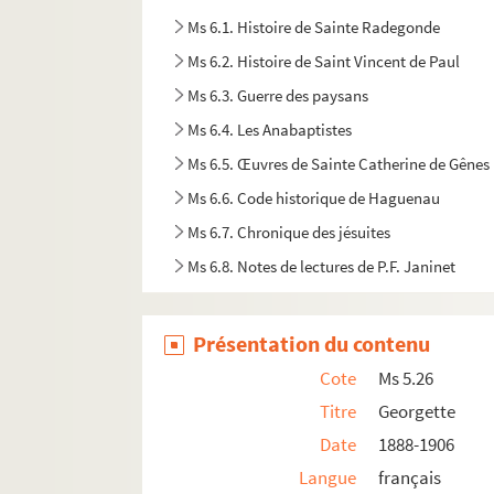
Ms 6.1. Histoire de Sainte Radegonde
Ms 6.2. Histoire de Saint Vincent de Paul
Ms 6.3. Guerre des paysans
Ms 6.4. Les Anabaptistes
Ms 6.5. Œuvres de Sainte Catherine de Gênes
Ms 6.6. Code historique de Haguenau
Ms 6.7. Chronique des jésuites
Ms 6.8. Notes de lectures de P.F. Janinet
Ms 6.9. Statutenbuch
Ms 6.10. Manuel de Dioptrique
Présentation du contenu
Ms 6.11. Notes diverses de Maximilien de Rin
Cote
Ms 5.26
Ms 6.12. Observations archéologiques
Titre
Georgette
Ms 6.13. Hexenwahn und Hexenprozesse in
Date
1888-1906
Ms 6.14. Cahier de musique de Eugène Corré
Langue
français