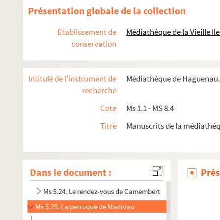
Ms 5.12. Manuscrits d'Eugène Corrard
Présentation globale de la collection
Ms 5.13. Manuscrits d'Eugène Corréard
Etablissement de
Médiathèque de la Vieille I
Ms 5.14. Julie
conservation
Ms 5.15. Romancéro
Ms 5.16. Romancéro, deuxième manuscrit du scénario
Intitulé de l'instrument de
Médiathèque de Haguenau. 
Ms 5.17. Manuscrits d'Eugène Corréard
recherche
Ms 5.18. Pomard et Rameau
Cote
Ms 1.1 - MS 8.4
Ms 5.19. Manuscrits d'Eugène Corréard
Titre
Manuscrits de la médiathè
Ms 5.20. Manuscrits d'Eugène Corréard
Ms 5.21. Manuscrits d'Eugène Corréard
Ms 5.22. Manuscrits d'Eugène Corréard
Dans le document :
Prés
Ms 5.23. Georgette
Ms 5.24. Le rendez-vous de Camembert
Ms 5.25. La perruque de Manivau