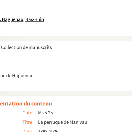
le. Haguenau, Bas-Rhin
Collection de manuscrits
que de Haguenau
entation du contenu
Cote
Ms 5.25
Titre
La perruque de Manivau
Date
1888-1906