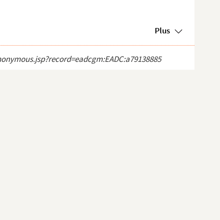
Plus
ct_anonymous.jsp?record=eadcgm:EADC:a79138885