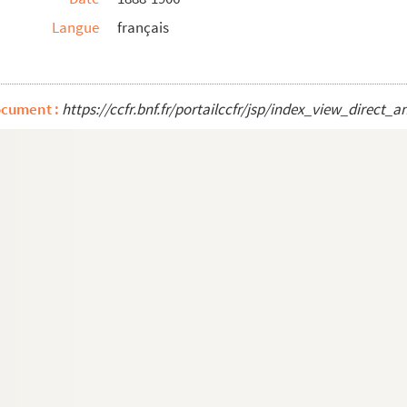
Langue
français
ocument :
https://ccfr.bnf.fr/portailccfr/jsp/index_view_dire