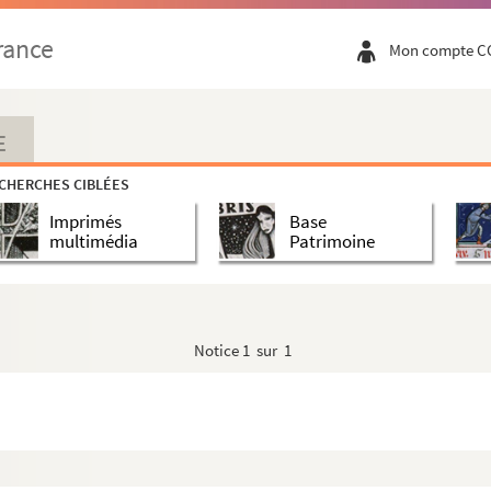
mentatis sequentia et Logica Tractatus de Deo Incarn...
rance
Mon compte C
o II. De Deo Trimo
E
CHERCHES CIBLÉES
Imprimés
Base
multimédia
Patrimoine
Notice
1 sur 1