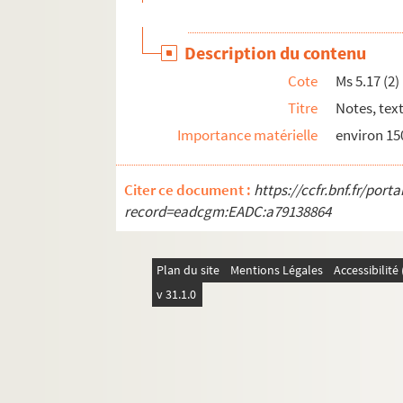
Ms 6.7. Chronique des jésuites
Ms 6.8. Notes de lectures de P.F. Janinet
Description du contenu
Ms 6.9. Statutenbuch
Cote
Ms 5.17 (2)
Ms 6.10. Manuel de Dioptrique
Titre
Notes, tex
Ms 6.11. Notes diverses de Maximilien de Rin
Importance matérielle
environ 150
Ms 6.12. Observations archéologiques
Ms 6.13. Hexenwahn und Hexenprozesse in
Citer ce document :
https://ccfr.bnf.fr/por
Ms 6.14. Cahier de musique de Eugène Corré
record=eadcgm:EADC:a79138864
Ms 6.15. Cahier de musique de Eugène Corré
Ms 6.16. Cahier de musique de Eugène Corré
Plan du site
Mentions Légales
Accessibilit
Ms 6.17. Cahier de musique de Eugène Corré
v 31.1.0
Ms 6.18. Annales typographici, Annalen der ä
Ms 6.19. Haguenauer Tageliedtext
Ms 6.20. Lettre à Joséphine, Marie-Louise, à
Ms 6.21. Das Land Elsass