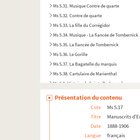
Ms 5.31. Musique Contre de quarte
Ms 5.32. Contre de quarte
Ms 5.33. La fille du Corrégidor
Ms 5.34. Musique - La fiancée de Tombernick
Ms 5.35. La fiancée de Tombernick
Ms 5.36. Le Gorille
Ms 5.37. La Bagatelle du marquis
Ms 5.38. Cartulaire de Marienthal
Ms 6.1. Histoire de Sainte Radegonde
Ms 6.2. Histoire de Saint Vincent de Paul
Présentation du contenu
Ms 6.3. Guerre des paysans
Cote
Ms 5.17
Ms 6.4. Les Anabaptistes
Titre
Manuscrits d'
Ms 6.5. Œuvres de Sainte Catherine de Gênes
Date
1888-1906
Ms 6.6. Code historique de Haguenau
Langue
français