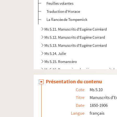
Feuilles volantes
Traduction d'Horace
La fiancée de Tompernick
Ms 5.11. Manuscrits d'Eugène Corréard
Ms 5.12. Manuscrits d'Eugène Corrard
Ms 5.13. Manuscrits d'Eugène Corréard
Ms 5.14. Julie
Ms 5.15. Romancéro
Ms 5.16. Romancéro, deuxième manuscrit du
Ms 5.17. Manuscrits d'Eugène Corréard
Présentation du contenu
Ms 5.18. Pomard et Rameau
Cote
Ms 5.10
Ms 5.19. Manuscrits d'Eugène Corréard
Titre
Manuscrits d'
Ms 5.20. Manuscrits d'Eugène Corréard
Date
1850-1906
Ms 5.21. Manuscrits d'Eugène Corréard
Langue
français