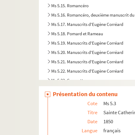
Ms 5.15. Romancéro
Ms 5.16. Romancéro, deuxième manuscrit du
Ms 5.17. Manuscrits d'Eugène Corréard
Ms 5.18. Pomard et Rameau
Ms 5.19. Manuscrits d'Eugène Corréard
Ms 5.20. Manuscrits d'Eugène Corréard
Ms 5.21. Manuscrits d'Eugène Corréard
Ms 5.22. Manuscrits d'Eugène Corréard
Ms 5.23. Georgette
Ms 5.24. Le rendez-vous de Camembert
Présentation du contenu
Ms 5.25. La perruque de Manivau
Cote
Ms 5.3
Ms 5.26. Georgette
Titre
Sainte Catheri
Ms 5.27. Le Gorille
Date
1850
Ms 5.28. Georgette
Langue
français