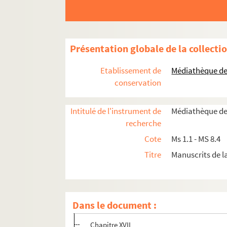
Les méditations et œuvres de Sainte Cather
Chapitre II
Chapitre III
Présentation globale de la collecti
Chapitre IV
Chapitre VII
Etablissement de
Médiathèque de 
conservation
Chapitre VIII
Chapitre IX
Intitulé de l'instrument de
Médiathèque de
Chapitre X
recherche
Chapitre XI
Cote
Ms 1.1 - MS 8.4
Chapitre XII
Titre
Manuscrits de 
Chapitre XIII
Chapitre XIV
Chapitre XV
Dans le document :
Chapitre XVI
Chapitre XVII