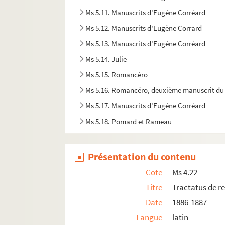
Ms 5.11. Manuscrits d'Eugène Corréard
Ms 5.12. Manuscrits d'Eugène Corrard
Ms 5.13. Manuscrits d'Eugène Corréard
Ms 5.14. Julie
Ms 5.15. Romancéro
Ms 5.16. Romancéro, deuxième manuscrit du
Ms 5.17. Manuscrits d'Eugène Corréard
Ms 5.18. Pomard et Rameau
Ms 5.19. Manuscrits d'Eugène Corréard
Ms 5.20. Manuscrits d'Eugène Corréard
Présentation du contenu
Ms 5.21. Manuscrits d'Eugène Corréard
Cote
Ms 4.22
Ms 5.22. Manuscrits d'Eugène Corréard
Titre
Tractatus de re
Ms 5.23. Georgette
Date
1886-1887
Ms 5.24. Le rendez-vous de Camembert
Langue
latin