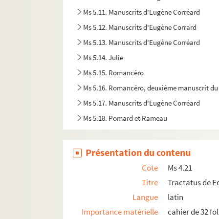
Ms 5.11. Manuscrits d'Eugène Corréard
Ms 5.12. Manuscrits d'Eugène Corrard
Ms 5.13. Manuscrits d'Eugène Corréard
Ms 5.14. Julie
Ms 5.15. Romancéro
Ms 5.16. Romancéro, deuxième manuscrit du
Ms 5.17. Manuscrits d'Eugène Corréard
Ms 5.18. Pomard et Rameau
Ms 5.19. Manuscrits d'Eugène Corréard
Ms 5.20. Manuscrits d'Eugène Corréard
Présentation du contenu
Ms 5.21. Manuscrits d'Eugène Corréard
Cote
Ms 4.21
Ms 5.22. Manuscrits d'Eugène Corréard
Titre
Tractatus de E
Ms 5.23. Georgette
Langue
latin
Ms 5.24. Le rendez-vous de Camembert
Importance matérielle
cahier de 32 fol