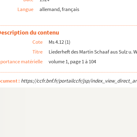
Langue
allemand, français
21)
munster
Description du contenu
Cote
Ms 4.12 (1)
Titre
Liederheft des Martin Schaaf aus Sulz u. W
portance matérielle
volume 1, page 1 à 104
ocument :
https://ccfr.bnf.fr/portailccfr/jsp/index_view_dire
24 März 1789
rogessé par M. Flückiger, professeur à la Faculté ...
mentatis sequentia et Logica Tractatus de Deo Incarn...