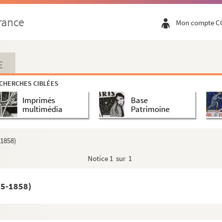
rance
Mon compte C
 als auch Pferdt und das Vieh zu gebrauchen
E
CHERCHES CIBLÉES
Imprimés
Base
multimédia
Patrimoine
-1858)
Notice
1 sur 1
55-1858)