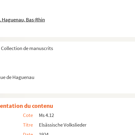
le. Haguenau, Bas-Rhin
Collection de manuscrits
que de Haguenau
rain"
entation du contenu
Cote
Ms 4.12
Titre
Elsässische Volkslieder
Date
1924