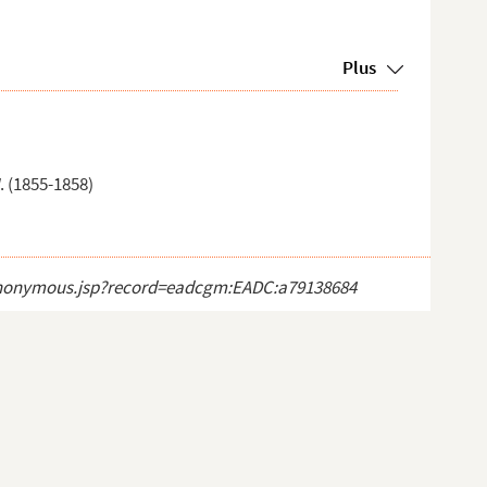
Plus
. (1855-1858)
ct_anonymous.jsp?record=eadcgm:EADC:a79138684