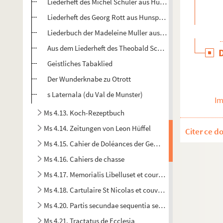
Liederheft des Michel Schuler aus Hunspach (1869-1888)
Liederheft des Georg Rott aus Hunspach (1856-1879)
Liederbuch der Madeleine Muller aus Ingolsheim (1917-19
Aus dem Liederheft des Theobald Schaffhausen aus Eber
Geistliches Tabaklied
Der Wunderknabe zu Otrott
s Laternala (du Val de Munster)
Im
Ms 4.13. Koch-Rezeptbuch
Ms 4.14. Zeitungen von Leon Hüffel
Citer ce d
Ms 4.15. Cahier de Doléances der Gemeinde Offweiler vom 
Ms 4.16. Cahiers de chasse
Ms 4.17. Memorialis Libelluset et cours de pharmacognosie p
Ms 4.18. Cartulaire St Nicolas et couvents
Ms 4.20. Partis secundae sequentia se Psychologiae experi
Ms 4.21. Tractatus de Ecclesia