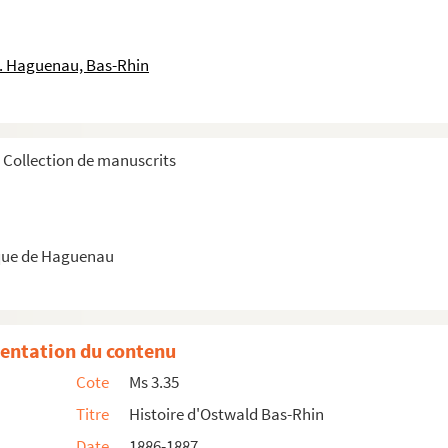
le. Haguenau, Bas-Rhin
 als auch Pferdt und das Vieh zu gebrauchen
Collection de manuscrits
que de Haguenau
entation du contenu
Cote
Ms 3.35
Titre
Histoire d'Ostwald Bas-Rhin
Date
1886-1887