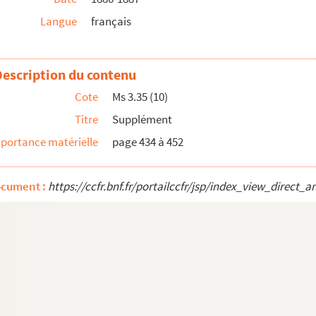
Langue
français
Description du contenu
Cote
Ms 3.35 (10)
Titre
Supplément
portance matérielle
page 434 à 452
ocument :
https://ccfr.bnf.fr/portailccfr/jsp/index_view_dire