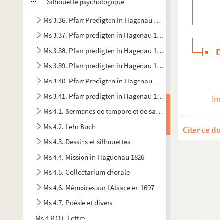
Silhouette psychologique
Ms 3.36. Pfarr Predigten In Hagenau u Strasbourg
Ms 3.37. Pfarr predigten in Hagenau 1855-1860
Ms 3.38. Pfarr predigten in Hagenau 1866-1871
Ms 3.39. Pfarr predigten in Hagenau 1871-75
Ms 3.40. Pfarr Predigten in Hagenau 1875-1880
Ms 3.41. Pfarr predigten in Hagenau 1881-1883
Im
Ms 4.1. Sermones de tempore et de sanctis
Ms 4.2. Lehr Buch
Citer ce d
Ms 4.3. Dessins et silhouettes
Ms 4.4. Mission in Haguenau 1826
Ms 4.5. Collectarium chorale
Ms 4.6. Mémoires sur l'Alsace en 1697
Ms 4.7. Poésie et divers
Ms 4.8 (1). Lettre