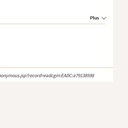
Plus
ct_anonymous.jsp?record=eadcgm:EADC:a79138598