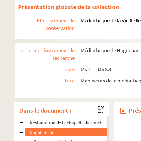
Ms 3.32. Notes archéologiques de X. Nessel
Présentation globale de la collection
Ms 3.33. Registre chronologique d'ouvrages religieux
Etablissement de
Médiathèque de la Vieille I
Ms 3.34. Ein köstlichen arzeney Buch sowohl vor Menschen
conservation
Ms 3.35. Histoire d'Ostwald Bas-Rhin
Avant-propos
Intitulé de l'instrument de
Médiathèque de Haguenau. 
Topographie d'Oswald
recherche
Etymologie du nom d'Oswald
Cote
Ms 1.1 - MS 8.4
Oswald sous le rapport historique
Titre
Manuscrits de la médiathè
Oswald comme paroisse
Notre gestion
La guerre franco-allemande
Dans le document :
Prés
Restauration de l'église paroissiale
Restauration de la chapelle du cimetière
Supplément