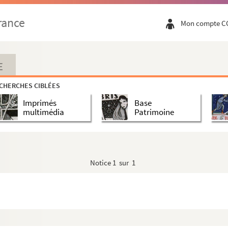
rance
Mon compte C
E
CHERCHES CIBLÉES
Imprimés
Base
multimédia
Patrimoine
 pharmaceutiques
 Matram
Notice
1 sur 1
 Haslach