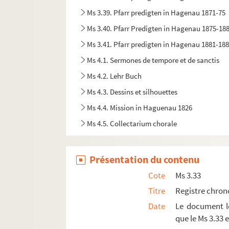
Ms 3.39. Pfarr predigten in Hagenau 1871-75
Ms 3.40. Pfarr Predigten in Hagenau 1875-18
Ms 3.41. Pfarr predigten in Hagenau 1881-18
Ms 4.1. Sermones de tempore et de sanctis
Ms 4.2. Lehr Buch
Ms 4.3. Dessins et silhouettes
Ms 4.4. Mission in Haguenau 1826
Ms 4.5. Collectarium chorale
Ms 4.6. Mémoires sur l'Alsace en 1697
Ms 4.7. Poésie et divers
Présentation du contenu
Ms 4.8 (1). Lettre
Cote
Ms 3.33
Ms 4.8 (2). Lettre
Titre
Registre chron
Ms 4.8 (3). Lettre
Date
Le document le
que le Ms 3.33 
Ms 4.8 (4). Lettre