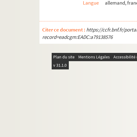
Langue
allemand, franç
Ms 4.8 (5). Deux lettres et "Un prêtre alsacien et
Ms 4.9a. Notes sur le "Jus primae noctis"
Ms 4.9b. Notes sur le "Jus primae noctis"
Citer ce document :
https://ccfr.bnf.fr/por
Ms 4.10. Notes sur le "Jus primae noctis"
record=eadcgm:EADC:a79138576
Ms 4.12. Elsässische Volkslieder
Ms 4.13. Koch-Rezeptbuch
Plan du site
Mentions Légales
Accessibilit
Ms 4.14. Zeitungen von Leon Hüffel
v 31.1.0
Ms 4.15. Cahier de Doléances der Gemeinde O
Ms 4.16. Cahiers de chasse
Ms 4.17. Memorialis Libelluset et cours de ph
Ms 4.18. Cartulaire St Nicolas et couvents
Ms 4.20. Partis secundae sequentia se Psycho
Ms 4.21. Tractatus de Ecclesia
Ms 4.22. Tractatus de religione, Tractatus de 
Ms 4.23. In quo Codice Continentum Tractatus