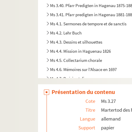
Ms 3.40. Pfarr Predigten in Hagenau 1875-18
Ms 3.41. Pfarr predigten in Hagenau 1881-18
Ms 4.1. Sermones de tempore et de sanctis
Ms 4.2. Lehr Buch
Ms 4.3. Dessins et silhouettes
Ms 4.4. Mission in Haguenau 1826
Ms 4.5. Collectarium chorale
Ms 4.6. Mémoires sur l'Alsace en 1697
Ms 4.7. Poésie et divers
Ms 4.8 (1). Lettre
Présentation du contenu
Ms 4.8 (2). Lettre
Cote
Ms 3.27
Ms 4.8 (3). Lettre
Titre
Martertod des 
Ms 4.8 (4). Lettre
Langue
allemand
Ms 4.8 (5). Deux lettres et "Un prêtre alsacien et
Support
papier