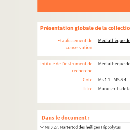
Ms 3.14. Encyclopédie
Ms 3.15. Tractatus de Sacramentis in genere
Ms 3.16. Droit de la ville de Strasbourg
Présentation globale de la collecti
Ms 3.17. Notes historiques sur Haguenau
Ms 3.18. Notes de François Batt
Etablissement de
Médiathèque de 
Ms 3.19. De termino Alsatiae boreali
conservation
Ms 3.20. Haguenau 1870
Intitulé de l'instrument de
Médiathèque de
Ms 3.21. Krieg 1914-1915
recherche
Ms 3.22. Notes et Œuvres
Cote
Ms 1.1 - MS 8.4
Ms 3.23. Sermons de Joseph Guerber
Titre
Manuscrits de 
Ms 3.24. Terrier des biens de Sturzelbronn à 
Ms 3.25. Imprimerie à Haguenau
Ms 3.25a. Engagements au regiment Loewent
Dans le document :
Ms 3.26. Jura et Statula Cayaituli ruralis i
Ms 3.27. Martertod des heiligen Hippolytus