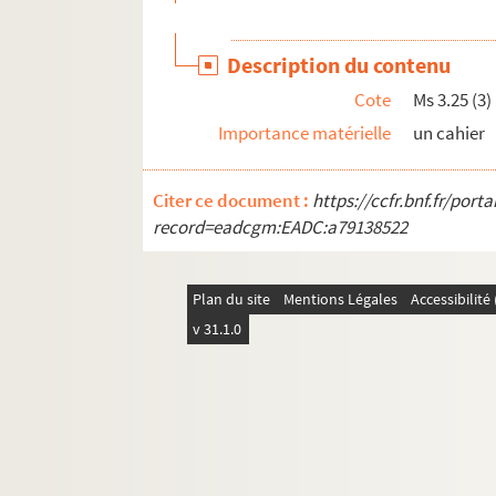
Ms 4.8 (3). Lettre
Ms 4.8 (4). Lettre
Description du contenu
Ms 4.8 (5). Deux lettres et "Un prêtre alsacien et
Cote
Ms 3.25 (3)
Ms 4.9a. Notes sur le "Jus primae noctis"
Importance matérielle
un cahier
Ms 4.9b. Notes sur le "Jus primae noctis"
Ms 4.10. Notes sur le "Jus primae noctis"
Citer ce document :
https://ccfr.bnf.fr/por
Ms 4.12. Elsässische Volkslieder
record=eadcgm:EADC:a79138522
Ms 4.13. Koch-Rezeptbuch
Ms 4.14. Zeitungen von Leon Hüffel
Plan du site
Mentions Légales
Accessibilit
Ms 4.15. Cahier de Doléances der Gemeinde O
v 31.1.0
Ms 4.16. Cahiers de chasse
Ms 4.17. Memorialis Libelluset et cours de ph
Ms 4.18. Cartulaire St Nicolas et couvents
Ms 4.20. Partis secundae sequentia se Psycho
Ms 4.21. Tractatus de Ecclesia