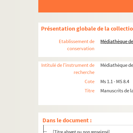
Ms 3.13. Le tribunal de la ville de Haguenau
Ms 3.14. Encyclopédie
Ms 3.15. Tractatus de Sacramentis in genere
Présentation globale de la collecti
Ms 3.16. Droit de la ville de Strasbourg
Ms 3.17. Notes historiques sur Haguenau
Etablissement de
Médiathèque de 
Ms 3.18. Notes de François Batt
conservation
Ms 3.19. De termino Alsatiae boreali
Intitulé de l'instrument de
Médiathèque de
Ms 3.20. Haguenau 1870
recherche
Ms 3.21. Krieg 1914-1915
Cote
Ms 1.1 - MS 8.4
Ms 3.22. Notes et Œuvres
Titre
Manuscrits de 
Ms 3.23. Sermons de Joseph Guerber
Ms 3.24. Terrier des biens de Sturzelbronn à 
Ms 3.25. Imprimerie à Haguenau
Dans le document :
[Titre absent ou non renseigné]
[Titre absent ou non renseigné]