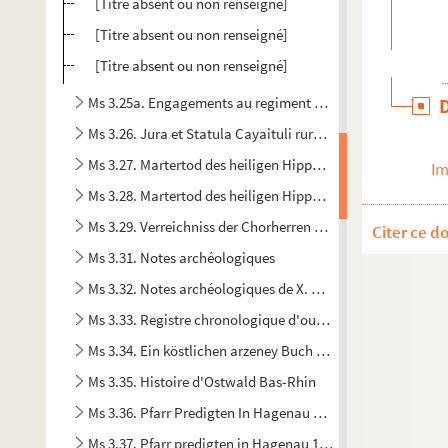
[Titre absent ou non renseigné]
[Titre absent ou non renseigné]
[Titre absent ou non renseigné]
Ms 3.25a. Engagements au regiment Loewental, Formules
Ms 3.26. Jura et Statula Cayaituli ruralis inter Rhenum et
Ms 3.27. Martertod des heiligen Hippolytus
Im
Ms 3.28. Martertod des heiligen Hippolytus
Ms 3.29. Verreichniss der Chorherren des Abter Stiftes von
Citer ce d
Ms 3.31. Notes archéologiques
Ms 3.32. Notes archéologiques de X. Nessel
Ms 3.33. Registre chronologique d'ouvrages religieux
Ms 3.34. Ein köstlichen arzeney Buch sowohl vor Menschen
Ms 3.35. Histoire d'Ostwald Bas-Rhin
Ms 3.36. Pfarr Predigten In Hagenau u Strasbourg
Ms 3.37. Pfarr predigten in Hagenau 1855-1860