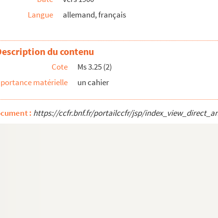
Langue
allemand, français
 pharmaceutiques
Description du contenu
 Matram
Cote
Ms 3.25 (2)
portance matérielle
un cahier
 Haslach
ocument :
https://ccfr.bnf.fr/portailccfr/jsp/index_view_dire
 als auch Pferdt und das Vieh zu gebrauchen