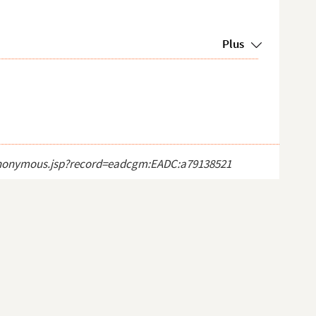
Plus
ct_anonymous.jsp?record=eadcgm:EADC:a79138521