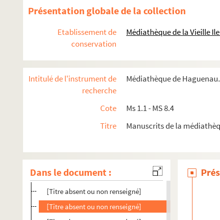
Ms 3.14. Encyclopédie
Présentation globale de la collection
Ms 3.15. Tractatus de Sacramentis in genere
Etablissement de
Médiathèque de la Vieille I
Ms 3.16. Droit de la ville de Strasbourg
conservation
Ms 3.17. Notes historiques sur Haguenau
Ms 3.18. Notes de François Batt
Intitulé de l'instrument de
Médiathèque de Haguenau. 
Ms 3.19. De termino Alsatiae boreali
recherche
Ms 3.20. Haguenau 1870
Cote
Ms 1.1 - MS 8.4
Ms 3.21. Krieg 1914-1915
Titre
Manuscrits de la médiathè
Ms 3.22. Notes et Œuvres
Ms 3.23. Sermons de Joseph Guerber
Ms 3.24. Terrier des biens de Sturzelbronn à Bueswiller
Dans le document :
Prés
Ms 3.25. Imprimerie à Haguenau
[Titre absent ou non renseigné]
[Titre absent ou non renseigné]