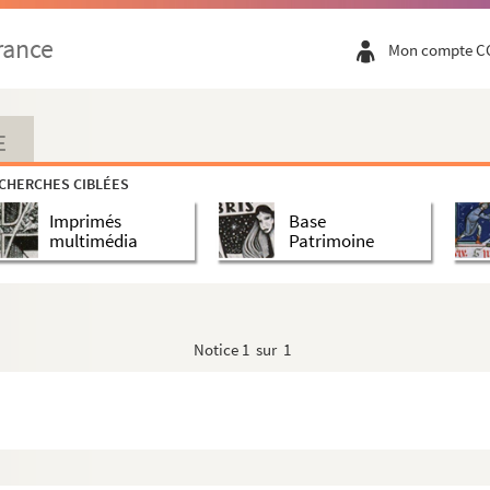
rance
Mon compte C
E
ses poésies
CHERCHES CIBLÉES
 Eugène Corréard avec Zoé Boudreaux
Imprimés
Base
 famille
multimédia
Patrimoine
Notice
1 sur 1