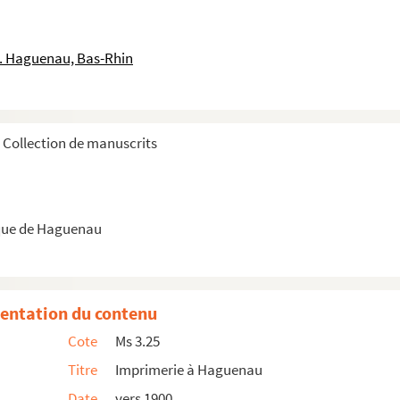
le. Haguenau, Bas-Rhin
Collection de manuscrits
que de Haguenau
entation du contenu
Cote
Ms 3.25
Titre
Imprimerie à Haguenau
Date
vers 1900