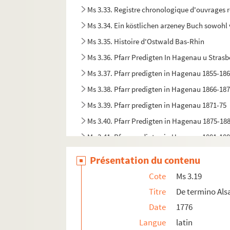
Ms 3.33. Registre chronologique d'ouvrages r
Ms 3.34. Ein köstlichen arzeney Buch sowohl
Ms 3.35. Histoire d'Ostwald Bas-Rhin
Ms 3.36. Pfarr Predigten In Hagenau u Stras
Ms 3.37. Pfarr predigten in Hagenau 1855-18
Ms 3.38. Pfarr predigten in Hagenau 1866-18
Ms 3.39. Pfarr predigten in Hagenau 1871-75
Ms 3.40. Pfarr Predigten in Hagenau 1875-18
Ms 3.41. Pfarr predigten in Hagenau 1881-18
Ms 4.1. Sermones de tempore et de sanctis
Présentation du contenu
Ms 4.2. Lehr Buch
Cote
Ms 3.19
Ms 4.3. Dessins et silhouettes
Titre
De termino Alsa
Ms 4.4. Mission in Haguenau 1826
Date
1776
Ms 4.5. Collectarium chorale
Langue
latin