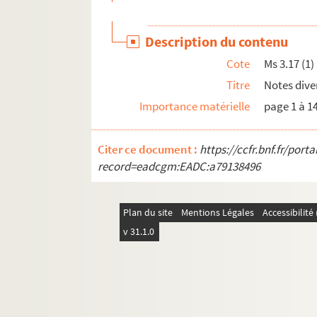
Ms 4.3. Dessins et silhouettes
Ms 4.4. Mission in Haguenau 1826
Description du contenu
Ms 4.5. Collectarium chorale
Cote
Ms 3.17 (1)
Ms 4.6. Mémoires sur l'Alsace en 1697
Titre
Notes dive
Ms 4.7. Poésie et divers
Importance matérielle
page 1 à 1
Ms 4.8 (1). Lettre
Ms 4.8 (2). Lettre
Citer ce document :
https://ccfr.bnf.fr/por
Ms 4.8 (3). Lettre
record=eadcgm:EADC:a79138496
Ms 4.8 (4). Lettre
Ms 4.8 (5). Deux lettres et "Un prêtre alsacien et
Plan du site
Mentions Légales
Accessibilit
Ms 4.9a. Notes sur le "Jus primae noctis"
v 31.1.0
Ms 4.9b. Notes sur le "Jus primae noctis"
Ms 4.10. Notes sur le "Jus primae noctis"
Ms 4.12. Elsässische Volkslieder
Ms 4.13. Koch-Rezeptbuch