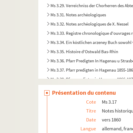
Ms 3.29. Verreichniss der Chorherren des Abte
Ms 3.31. Notes archéologiques
Ms 3.32. Notes archéologiques de X. Nessel
Ms 3.33. Registre chronologique d'ouvrages r
Ms 3.34. Ein köstlichen arzeney Buch sowohl
Ms 3.35. Histoire d'Ostwald Bas-Rhin
Ms 3.36. Pfarr Predigten In Hagenau u Stras
Ms 3.37. Pfarr predigten in Hagenau 1855-18
Ms 3.38. Pfarr predigten in Hagenau 1866-18
Ms 3.39. Pfarr predigten in Hagenau 1871-75
Présentation du contenu
Ms 3.40. Pfarr Predigten in Hagenau 1875-18
Cote
Ms 3.17
Ms 3.41. Pfarr predigten in Hagenau 1881-18
Titre
Notes historiq
Ms 4.1. Sermones de tempore et de sanctis
Date
vers 1860
Ms 4.2. Lehr Buch
Langue
allemand, fran