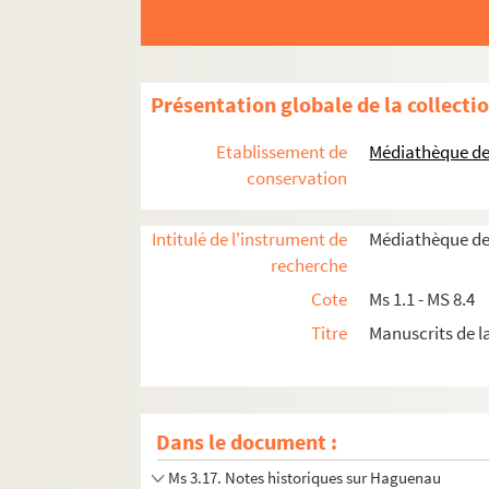
Ms 3.3. Historia Collegii Societatis Jesu Hag
Ms 3.4. Papiers de la famille Corréard, compt
Ms 3.5. Papiers de la famille Corréard, cor
Présentation globale de la collecti
Ms 3.6. Papiers de la famille Corréard, lettres
Ms 3.7. Rapports de fouilles
Etablissement de
Médiathèque de 
Ms 3.8. Histoire de Haguenau
conservation
Ms 3.9. Histoire de Haguenau
Intitulé de l'instrument de
Médiathèque de
Ms 3.10. Concordantia de passione domini
recherche
Ms 3.11. Tractatus de fide catholica
Cote
Ms 1.1 - MS 8.4
Ms 3.12. Hundlingen, Bliesbrücken
Titre
Manuscrits de 
Ms 3.13. Le tribunal de la ville de Haguenau
Ms 3.14. Encyclopédie
Ms 3.15. Tractatus de Sacramentis in genere
Dans le document :
Ms 3.16. Droit de la ville de Strasbourg
Ms 3.17. Notes historiques sur Haguenau