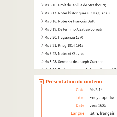
Ms 3.16. Droit de la ville de Strasbourg
Ms 3.17. Notes historiques sur Haguenau
Ms 3.18. Notes de François Batt
Ms 3.19. De termino Alsatiae boreali
Ms 3.20. Haguenau 1870
Ms 3.21. Krieg 1914-1915
Ms 3.22. Notes et Œuvres
Ms 3.23. Sermons de Joseph Guerber
Ms 3.24. Terrier des biens de Sturzelbronn à 
Ms 3.25. Imprimerie à Haguenau
Présentation du contenu
Ms 3.25a. Engagements au regiment Loewent
Cote
Ms 3.14
Ms 3.26. Jura et Statula Cayaituli ruralis i
Titre
Encyclopédie
Ms 3.27. Martertod des heiligen Hippolytus
Date
vers 1625
Ms 3.28. Martertod des heiligen Hippolytus
Langue
latin, français