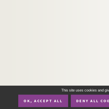
Ms 6.11. Notes diverses de Maximilien de Rin
Ms 6.12. Observations archéologiques
Ms 6.13. Hexenwahn und Hexenprozesse in
Ms 6.14. Cahier de musique de Eugène Corré
Ms 6.15. Cahier de musique de Eugène Corré
Ms 6.16. Cahier de musique de Eugène Corré
Ms 6.17. Cahier de musique de Eugène Corré
Ms 6.18. Annales typographici, Annalen der ä
Ms 6.19. Haguenauer Tageliedtext
Ms 6.20. Lettre à Joséphine, Marie-Louise, à
Ms 6.21. Das Land Elsass
Ms 6.22. (…) von Merovinger Phit 8. Nisetius
This site uses cookies and gi
Ms 6.23. Copies de titres (…)
OK, ACCEPT ALL
DENY ALL CO
Ms 6.24. Haguenauer Drücke
Ms 6.25. Archives Bibliothèque Gromer et Bu