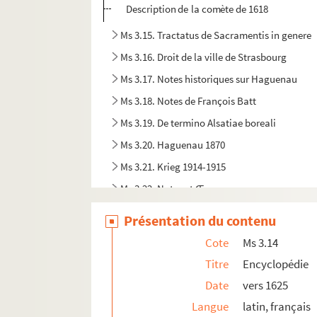
Description de la comète de 1618
Ms 3.15. Tractatus de Sacramentis in genere
Ms 3.16. Droit de la ville de Strasbourg
Ms 3.17. Notes historiques sur Haguenau
Ms 3.18. Notes de François Batt
Ms 3.19. De termino Alsatiae boreali
Ms 3.20. Haguenau 1870
Ms 3.21. Krieg 1914-1915
Ms 3.22. Notes et Œuvres
Ms 3.23. Sermons de Joseph Guerber
Présentation du contenu
Ms 3.24. Terrier des biens de Sturzelbronn à 
Cote
Ms 3.14
Ms 3.25. Imprimerie à Haguenau
Titre
Encyclopédie
Ms 3.25a. Engagements au regiment Loewent
Date
vers 1625
Ms 3.26. Jura et Statula Cayaituli ruralis i
Langue
latin, français