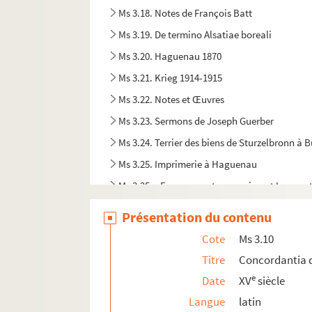
Ms 3.18. Notes de François Batt
Ms 3.19. De termino Alsatiae boreali
Ms 3.20. Haguenau 1870
Ms 3.21. Krieg 1914-1915
Ms 3.22. Notes et Œuvres
Ms 3.23. Sermons de Joseph Guerber
Ms 3.24. Terrier des biens de Sturzelbronn à 
Ms 3.25. Imprimerie à Haguenau
Ms 3.25a. Engagements au regiment Loewent
Ms 3.26. Jura et Statula Cayaituli ruralis i
Présentation du contenu
Ms 3.27. Martertod des heiligen Hippolytus
Cote
Ms 3.10
Ms 3.28. Martertod des heiligen Hippolytus
Titre
Concordantia 
Ms 3.29. Verreichniss der Chorherren des Abte
e
Date
XV
siècle
Ms 3.31. Notes archéologiques
Langue
latin