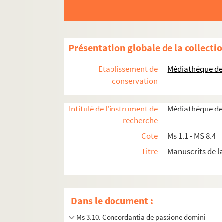
Ms 2.11. Modèles de phrases
Ms 2.12. Kurtze Beschreibung der berumteste
Ms 2.13. Verhängnis (der Juden) von Strassb
Présentation globale de la collecti
Ms 2.14. Tierarzneibuch aus Hatten
Ms 2.15. Zaubersegen aus Hatten
Etablissement de
Médiathèque de 
Ms 3.1. Contes
conservation
Ms 3.2. Notes sur l'histoire de Haguenau
Intitulé de l'instrument de
Médiathèque de
Ms 3.3. Historia Collegii Societatis Jesu Hag
recherche
Ms 3.4. Papiers de la famille Corréard, compt
Cote
Ms 1.1 - MS 8.4
Ms 3.5. Papiers de la famille Corréard, cor
Titre
Manuscrits de 
Ms 3.6. Papiers de la famille Corréard, lettres
Ms 3.7. Rapports de fouilles
Ms 3.8. Histoire de Haguenau
Dans le document :
Ms 3.9. Histoire de Haguenau
Ms 3.10. Concordantia de passione domini