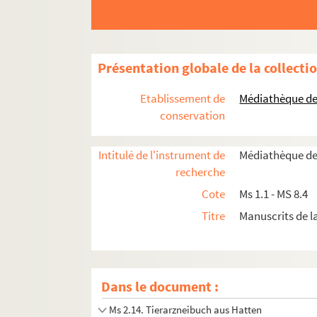
Ms 1.18. Carnet de notes journalières
Ms 2.1. Predigten und Notizen
Ms 2.2. Pompiers un ken End
Présentation globale de la collecti
Ms 2.3. Tractatus de jure ecclesiastico
Ms. 2.4. Tractatus de Deo incarnato
Etablissement de
Médiathèque de 
Ms 2.5. Tractatus de Deo Trino
conservation
Ms 2.6. Catholisches Bett-Buch
Intitulé de l'instrument de
Médiathèque de
Ms 2.7. Livre de prières
recherche
Ms 2.8. Exercices de langage
Cote
Ms 1.1 - MS 8.4
Ms 2.9. id. Exercices de langue
Titre
Manuscrits de 
Ms 2.10. Conciones
Ms 2.11. Modèles de phrases
Ms 2.12. Kurtze Beschreibung der berumteste
Dans le document :
Ms 2.13. Verhängnis (der Juden) von Strassb
Ms 2.14. Tierarzneibuch aus Hatten