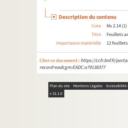
Ms 3.25a. Engagements au regiment Loewent
Ms 3.26. Jura et Statula Cayaituli ruralis i
Description du contenu
Ms 3.27. Martertod des heiligen Hippolytus
Cote
Ms 2.14 (1)
Ms 3.28. Martertod des heiligen Hippolytus
Titre
Feuillets a
Ms 3.29. Verreichniss der Chorherren des Abte
Importance matérielle
12 feuillets
Ms 3.31. Notes archéologiques
Ms 3.32. Notes archéologiques de X. Nessel
Citer ce document :
https://ccfr.bnf.fr/por
Ms 3.33. Registre chronologique d'ouvrages r
record=eadcgm:EADC:a79138377
Ms 3.34. Ein köstlichen arzeney Buch sowohl
Ms 3.35. Histoire d'Ostwald Bas-Rhin
Plan du site
Mentions Légales
Accessibilit
Ms 3.36. Pfarr Predigten In Hagenau u Stras
v 31.1.0
Ms 3.37. Pfarr predigten in Hagenau 1855-18
Ms 3.38. Pfarr predigten in Hagenau 1866-18
Ms 3.39. Pfarr predigten in Hagenau 1871-75
Ms 3.40. Pfarr Predigten in Hagenau 1875-18