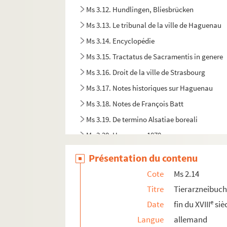
Ms 3.12. Hundlingen, Bliesbrücken
Ms 3.13. Le tribunal de la ville de Haguenau
Ms 3.14. Encyclopédie
Ms 3.15. Tractatus de Sacramentis in genere
Ms 3.16. Droit de la ville de Strasbourg
Ms 3.17. Notes historiques sur Haguenau
Ms 3.18. Notes de François Batt
Ms 3.19. De termino Alsatiae boreali
Ms 3.20. Haguenau 1870
Ms 3.21. Krieg 1914-1915
Présentation du contenu
Ms 3.22. Notes et Œuvres
Cote
Ms 2.14
Ms 3.23. Sermons de Joseph Guerber
Titre
Tierarzneibuch
Ms 3.24. Terrier des biens de Sturzelbronn à 
e
Date
fin du XVIII
siè
Ms 3.25. Imprimerie à Haguenau
Langue
allemand