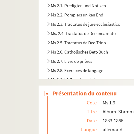
Ms 2.1. Predigten und Notizen
Ms 2.2. Pompiers un ken End
Ms 2.3. Tractatus de jure ecclesiastico
Ms. 2.4. Tractatus de Deo incarnato
Ms 2.5. Tractatus de Deo Trino
Ms 2.6. Catholisches Bett-Buch
Ms 2.7. Livre de prières
Ms 2.8. Exercices de langage
Ms 2.9. id. Exercices de langue
Ms 2.10. Conciones
Présentation du contenu
Ms 2.11. Modèles de phrases
Cote
Ms 1.9
Ms 2.12. Kurtze Beschreibung der berumteste
Titre
Album, Stamm
Ms 2.13. Verhängnis (der Juden) von Strassb
Date
1833-1866
Ms 2.14. Tierarzneibuch aus Hatten
Langue
allemand