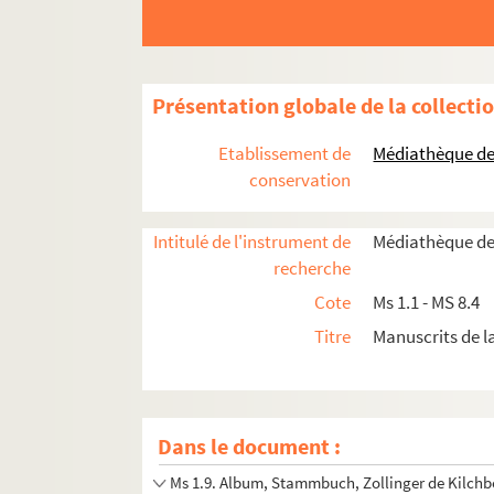
Présentation globale de la collecti
Etablissement de
Médiathèque de 
conservation
Ms 1.1. Recueil factice de cours épiscopaux
Intitulé de l'instrument de
Médiathèque de
Ms 1.2. Livre de prières de la comtesse de Ha
recherche
Ms 1.3. Psalterium, Hymnarium-antiphonariu
Cote
Ms 1.1 - MS 8.4
Titre
Manuscrits de 
Ms 1.5. Tagebuch über meine Amerikareise
Ms 1.6. Carnet de chansons militaires
Ms 1.7. Bevarium
Dans le document :
Ms 1.8. Notizbuch
Ms 1.9. Album, Stammbuch, Zollinger de Kilchb