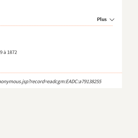
Plus
69 à 1872
ct_anonymous.jsp?record=eadcgm:EADC:a79138255