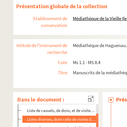
Présentation globale de la collection
Etablissement de
Médiathèque de la Vieille I
conservation
Ms 1.1. Recueil factice de cours épiscopaux
Ms 1.2. Livre de prières de la comtesse de Hanau
Intitulé de l'instrument de
Médiathèque de Haguenau. 
Ms 1.3. Psalterium, Hymnarium-antiphonarium chartreux, 
recherche
Ms 1.4. Ps
Cote
Ms 1.1 - MS 8.4
Ms 1.5. Tagebuch über meine Amerikareise
Titre
Manuscrits de la médiathè
Ms 1.6. Carnet de chansons militaires
Ms 1.7. Bevarium
Ms 1.8. Notizbuch
Dans le document :
Prés
Pages liminaires
Liste de casuels, de dons, et de visites de 1844 à 1868
Listes diverses, dont celle de visites de 1869 à 1872