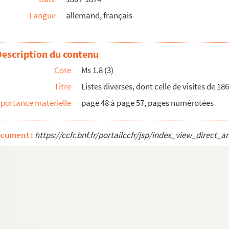
Langue
allemand, français
Description du contenu
Cote
Ms 1.8 (3)
Titre
Listes diverses, dont celle de visites de 18
portance matérielle
page 48 à page 57, pages numérotées
ocument :
https://ccfr.bnf.fr/portailccfr/jsp/index_view_dire