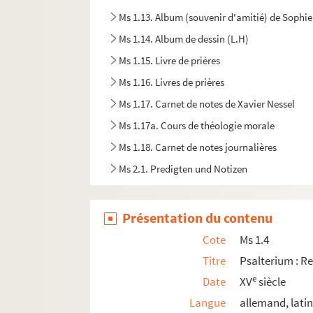
Ms 1.13. Album (souvenir d'amitié) de Sophi
Ms 1.14. Album de dessin (L.H)
Ms 1.15. Livre de prières
Ms 1.16. Livres de prières
Ms 1.17. Carnet de notes de Xavier Nessel
Ms 1.17a. Cours de théologie morale
Ms 1.18. Carnet de notes journalières
Ms 2.1. Predigten und Notizen
Ms 2.2. Pompiers un ken End
Ms 2.3. Tractatus de jure ecclesiastico
Présentation du contenu
Ms. 2.4. Tractatus de Deo incarnato
Cote
Ms 1.4
Ms 2.5. Tractatus de Deo Trino
Titre
Psalterium : R
Ms 2.6. Catholisches Bett-Buch
e
Date
XV
siècle
Ms 2.7. Livre de prières
Langue
allemand, lati