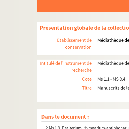
Présentation globale de la collecti
Etablissement de
Médiathèque de 
conservation
Intitulé de l'instrument de
Médiathèque de
recherche
Cote
Ms 1.1 - MS 8.4
Titre
Manuscrits de 
Ms 1.1. Recueil factice de cours épiscopaux
Dans le document :
Ms 1.2. Livre de prières de la comtesse de Ha
Ms 1.3. Psalterium, Hymnarium-antiphonariu