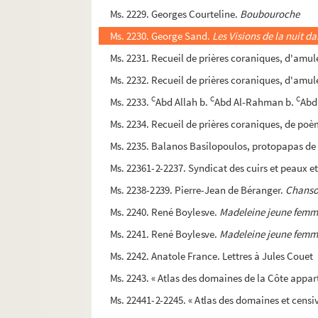
Ms. 2229. Georges Courteline.
Boubouroche
Ms. 2230. George Sand.
Les Visions de la nuit 
Ms. 2231. Recueil de prières coraniques, d'amul
Ms. 2232. Recueil de prières coraniques, d'amul
C
C
C
Ms. 2233.
Abd Allah b.
Abd Al-Rahman b.
Abd 
Ms. 2234. Recueil de prières coraniques, de poè
Ms. 2235. Balanos Basilopoulos, protopapas de
Ms. 22361-2-2237. Syndicat des cuirs et peaux et 
Ms. 2238-2239. Pierre-Jean de Béranger.
Chans
Ms. 2240. René Boylesve.
Madeleine jeune fem
Ms. 2241. René Boylesve.
Madeleine jeune fem
Ms. 2242. Anatole France. Lettres à Jules Couet
Ms. 2243. « Atlas des domaines de la Côte appar
Ms. 22441-2-2245. « Atlas des domaines et cens