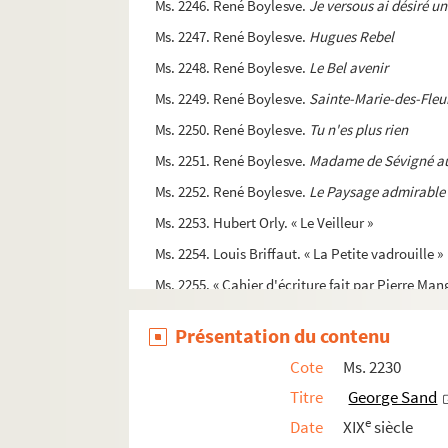
Ms. 2246. René Boylesve.
Je versous ai désiré un 
Ms. 2247. René Boylesve.
Hugues Rebel
Ms. 2248. René Boylesve.
Le Bel avenir
Ms. 2249. René Boylesve.
Sainte-Marie-des-Fleu
Ms. 2250. René Boylesve.
Tu n'es plus rien
Ms. 2251. René Boylesve.
Madame de Sévigné a
Ms. 2252. René Boylesve.
Le Paysage admirable
Ms. 2253. Hubert Orly. « Le Veilleur »
Ms. 2254. Louis Briffaut. « La Petite vadrouille »
Ms. 2255. « Cahier d'écriture fait par Pierre Man
Ms. 2256. Jean-Nicolas Bouilly.
Les Mères de fam
Présentation du contenu
Ms. 2257-2258. René Boylesve.
La Leçon d'amour 
Cote
Ms. 2230
Ms. 2259-2260. René Boylesve. Discours de récept
Titre
George Sand
Ms. 2261-2262. René Boylesve.
Élise
e
Date
XIX
siècle
Ms. 2263. A. Dubet. Lettres à René-Alexis Jouy