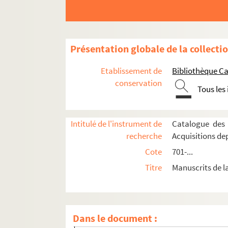
Ms_1046_11. Extrait des Registres du Consei
Ms_1046_12. Copie des procès-verbaux du
Ms_1046_13. Requête des augustins de Nimes
Présentation globale de la collecti
Ms_1046_14. « Assignation pour les pères au
Etablissement de
Bibliothèque Ca
Ms_1046_15. Assignation pour les pères aug
conservation
Tous les
Ms_1046_16. « Ordonnance de Monseigneur Da
Ms_1046_17. « Estimation de la maison abat
Intitulé de l'instrument de
Catalogue des 
Ms_1046_18. « Mémorial Instructif concerna
recherche
Acquisitions de
Ms_1046_19. « Extrait de l'ordonnance de vé
Cote
701-...
Ms_1046_20. Autre mémoire pour les religie
Titre
Manuscrits de l
Ms_1046_21. Liste de documents envoyés à M
Ms_1046_22. « Requeste pour les religieux a
Ms_1046_23. Autre requête des Augustins ad
Dans le document :
Ms_1046_24. Défense de Henry de Brueis, sei