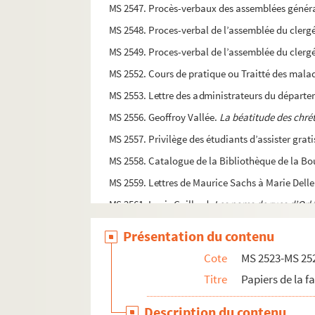
MS 2547. Procès-verbaux des assemblées généra
MS 2548. Proces-verbal de l’assemblée du clergé
MS 2549. Proces-verbal de l’assemblée du clergé 
MS 2552. Cours de pratique ou Traitté des maladi
MS 2553. Lettre des administrateurs du départem
MS 2556. Geoffroy Vallée.
La béatitude des chréti
MS 2557. Privilège des étudiants d’assister grat
MS 2558. Catalogue de la Bibliothèque de la Bo
MS 2559. Lettres de Maurice Sachs à Marie Dell
MS 2561. Louis Gaillard.
Les noms de rues d’Orl
MS 2562.
La cathédrale Sainte-Croix d’Orléans, 
Présentation du contenu
MS 2563. Extraits des généalogies manuscrites 
Cote
MS 2523-MS 25
MS 2566. Legs de la collection de monnaies de 
Titre
Papiers de la 
MS 2568. Noms de ceux qui furent massacrés à Orl
Description du contenu
MS 2569. Documents de la Bibliothèque popu