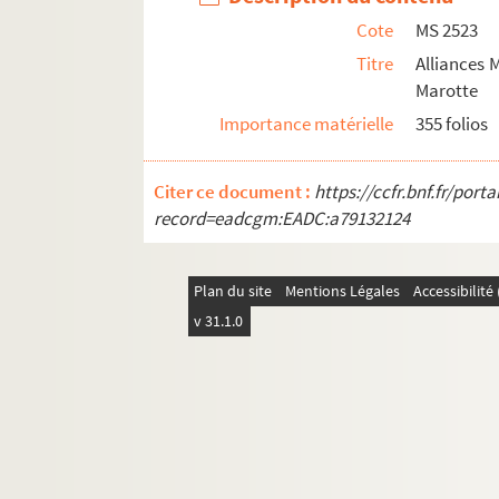
Cote
MS 2523
MS 2571. Association
L’Oeuvre des Prisons d
Titre
Alliances
MS 2573. Raymond Prévost. Lettres à M. Billaul
Marotte
MS 2575. Syndicat agricole d’Amilly. Statuts et 
Importance matérielle
355 folios
MS 2576.
Chant de triomphe pour le jour de Pas
MS 2581. Georges Chenesseau. Ensemble de d
Citer ce document :
https://ccfr.bnf.fr/por
MS 2583. Cérémonial de l’église d’Orléans à l’us
record=eadcgm:EADC:a79132124
MS 2587. Lettres et documents adressés à des bib
MS 2588. Jules Charpignon.
Les Prussiens à Orl
Plan du site
Mentions Légales
Accessibilit
MS 2590. Album amicorum de Wolff Eberhardt C
v 31.1.0
MS 2593. Histoire de Troie La Grande
MS 2595. César-Théodule Jacquelin. Cahiers d’é
MS 2596. Armorial Général de d’Hozier. Générali
MS 2598. Charles Maurras.
Méditation sur la pol
MS 2601. Pierre-Marie-Joseph Guyot. Relations 