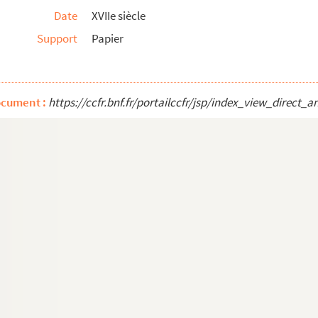
Date
XVIIe siècle
Support
Papier
née
née
nnée. Tome 4e
ocument :
https://ccfr.bnf.fr/portailccfr/jsp/index_view_dire
née. 3e tome
nts infidèles. Procès-verbaux des réunions du com...
oquence par Monsieur **
ans, maître de pension à Montargis... 1855
e à Paris par permission du Roy au vingt cinqe jo...