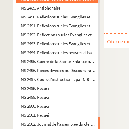
MS 2489. Antiphonaire
MS 2490. Réflexions sur les Evangiles et épitres de toute l’an
MS 2491. Réflexions sur les Evangiles et épitres de toute l’an
MS 2492. Reflections sur les Evangiles et épitres de toute l’a
Citer ce d
MS 2493. Réflexions sur les Evangiles et épitres de toute l’an
MS 2494. Réflexions sur les oeuvres d’Isaac Jaquelot
MS 2495. Guerre de la Sainte-Enfance pour le rachat des enfa
MS 2496. Pièces diverses au Discours françois et choisis d’él
MS 2497. Cours d’instruction... par N.R. Ruet-Gausset d’Orlé
MS 2498. Recueil
MS 2499. Recueil
MS 2500. Recueil
MS 2501. Recueil
MS 2502. Journal de l’assemblée du clergé de France convoqué