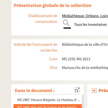
MS 2374. François Hauchecorne.
Le Parlement de Bordeaux s
Présentation globale de la collection
MS 2378. Guerre 1870-1871 dans l’Orléanais. Lettres et copies 
Etablissement de
Médiathèque. Orléans, Loir
MS 2380.1. Félix Dupanloup. Papiers
conservation
Tous les inventaires
MS 2380.2. Famille Lavedan - Auguste Boucher
MS 2380.3. Généalogie de M.D. E. Amyot, résidant au Canada
MS 2381-MS 2385. Paul Guillaume. Papiers
Intitulé de l'instrument de
Bibliothèque de la ville d'
MS 2386-MS 2387. Auguste Baillet. Notes et documentation
recherche
MS 2388. Histoire d'Orléans
Cote
MS 2191-MS 2613
MS 2389. A. Darde. Pièces de théatre
Titre
Manuscrits de la médiathèq
MS 2391-MS 2394. Raymond Prévost. Conférences, dessins 
MS 2395-MS 2484. Fonds du Séminaire d'Orléans
MS 2485. Tractatus de vera religione
Dans le document :
Prés
MS 2486. Catéchisme de la doctrine chrétienne sous forme d
MS 2487. Horace Walpole.
Le chateau d’Otrante : histoire go
MS 2488. Recueil de prières et de méditations