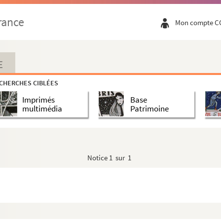
rance
Mon compte C
18?4 à un archidiacre non nommé à propos de la gé...
E
CHERCHES CIBLÉES
Imprimés
Base
 notes pour l’utilité du commerce
multimédia
Patrimoine
Justice du prieuré de Saint-Samson
 l’époque de la Saint Barthélémy à Orléans se son...
 filles d’Orléans, 17 rue de Loigny
Notice
1 sur 1
de l’Incarnation, religieuse converse professe d...
rtenu à Lucie Larson