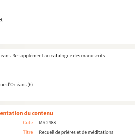
ous Charles IX
. Thèse de l’Ecole des Chartes
de lettres
et
Orléans. 3e supplément au catalogue des manuscrits
ue d'Orléans (6)
et notes de voyages
entation du contenu
e demandes et de réponses
Cote
MS 2488
thique
, traduit de l’anglais par Charles Jacquet-...
Titre
Recueil de prières et de méditations