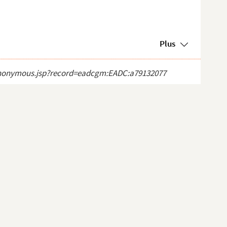
Plus
ct_anonymous.jsp?record=eadcgm:EADC:a79132077