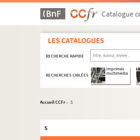
Catalogue co
LES CATALOGUES
RECHERCHE RAPIDE
Imprimés
multimédia
RECHERCHES CIBLÉES
Écrits et conférences
Correspondance
Accueil CCFr
S
>
Céline Renooz
Lettres de Céline Renooz
S
A