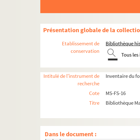
B
C
D
Présentation globale de la collecti
E
F
Etablissement de
Bibliothèque his
G
conservation
Tous les
H
I
Intitulé de l'instrument de
Inventaire du f
J
recherche
K
Cote
MS-FS-16
L
Titre
Bibliothèque Ma
M
N
O
Dans le document :
P