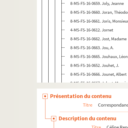
8-MS-FS-16-0659. Joly, Jeanne
8-MS-FS-16-0660. Joran, Théodo
8-MS-FS-16-0661. Joris, Monsieu
4-MS-FS-16-0612. Jornet
8-MS-FS-16-0662. Jost, Madame
8-MS-FS-16-0663. Jou, A.
8-MS-FS-16-0665. Jouhaux, Léon
8-MS-FS-16-0652. Jouhet, J.
8-MS-FS-16-0666. Jounet, Albert
8-MS-FS-16-0667. Jubert, Monsie
4-MS-FS-16-0614. Juven, Félix
Présentation du contenu
K
Titre
Correspondan
L
Description du contenu
M
Titre
Céline Re