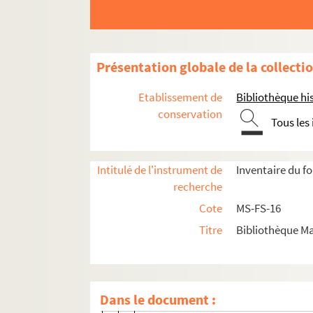
Écrits et conférences
Correspondance
Céline Renooz
Présentation globale de la collecti
Lettres de Céline Renooz
Etablissement de
Bibliothèque his
8-MS-FS-16-1245. Récépissés postaux
conservation
Tous les
Lettres à Céline Renooz
A
Intitulé de l'instrument de
Inventaire du f
B
recherche
C
Cote
MS-FS-16
D
Titre
Bibliothèque Ma
E
F
G
Dans le document :
H