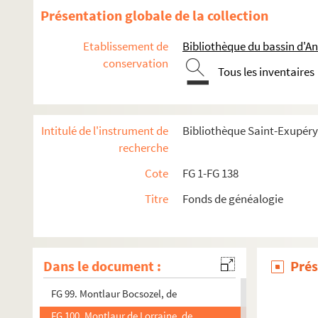
FG 86. Marcha
Présentation globale de la collection
FG 87. Maurin
Etablissement de
Bibliothèque du bassin d'A
FG 88. Maurin, de
conservation
Tous les inventaires
FG 89. Mége
FG 90. Mercoyrol, de
FG 91. Merle, de
Intitulé de l'instrument de
Bibliothèque Saint-Exupéry
FG 92. Mialhet de La Borie
recherche
FG 93. Montbrison, de
Cote
FG 1-FG 138
FG 94. Monteil, de
Titre
Fonds de généalogie
FG 95. Montgolfier, de
FG 96. Montgrand, de
FG 97. Montgros, de
Dans le document :
Prés
FG 98. Montlaur, de
FG 99. Montlaur Bocsozel, de
FG 100. Montlaur de Lorraine, de