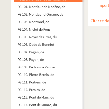
Import
FG 101. Montlaur de Modène, de
FG 102. Montlaur d'Ornano, de
Citer ce d
FG 103. Montrond, de
FG 104. Niclot de Fons
FG 105. Noyer des Prés, du
FG 106. Odde de Bonniot
FG 107. Pagan, de
FG 108. Payan, de
FG 109. Pichon de Vanosc
FG 110. Pierre-Bernis, de
FG 111. Poitiers, de
FG 112. Presles, de
FG 113. Pont de Mars, du
FG 114. Pont de Munas, du