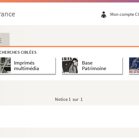
rance
Mon compte C
E
CHERCHES CIBLÉES
Imprimés
Base
multimédia
Patrimoine
Notice
1 sur 1