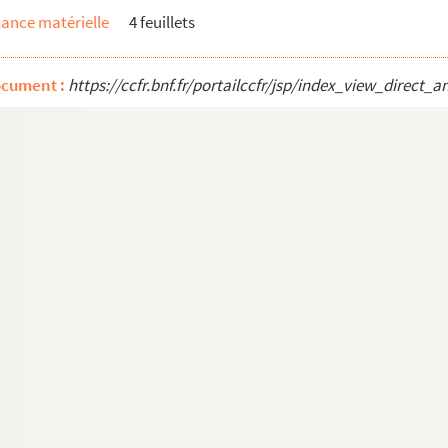
ance matérielle
4 feuillets
ocument :
https://ccfr.bnf.fr/portailccfr/jsp/index_view_dire