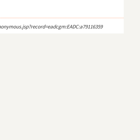
ct_anonymous.jsp?record=eadcgm:EADC:a79116359