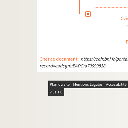
Divi
T
Citer ce document :
https://ccfr.bnf.fr/por
record=eadcgm:EADC:a79099838
Plan du site
Mentions Légales
Accessibilit
v 31.1.0