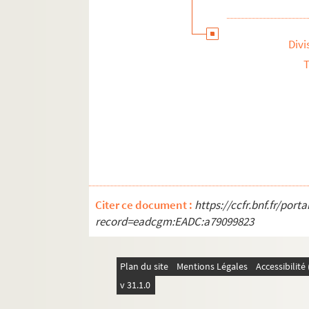
Divi
T
Citer ce document :
https://ccfr.bnf.fr/por
record=eadcgm:EADC:a79099823
Plan du site
Mentions Légales
Accessibilit
v 31.1.0