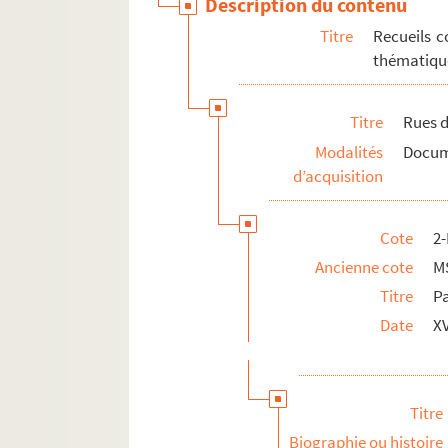
Description du contenu
Titre
Recueils c
thématique
Titre
Rues d
Modalités
Docume
d’acquisition
Cote
2
Ancienne cote
M
Titre
Pa
Date
XV
Titre
Biographie ou histoire