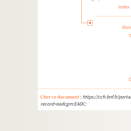
Index
Divi
T
Citer ce document :
https://ccfr.bnf.fr/por
record=eadcgm:EADC: