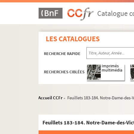
Catalogue co
LES CATALOGUES
RECHERCHE RAPIDE
Imprimés
Section A : séries 42 à 45, Monuments publics
multimédia
RECHERCHES CIBLÉES
Section B : série 46, Hôtels, maisons et édifices 
Albe - Dragon
Accueil CCFr
Feuillets 183-184. Notre-Dame-des-V
>
Faubourg-Saint-Honoré - Louvois
Mayenne - Reine-Marguerite
Saint-Christophe - Vieille-Monnaie ; et b
Feuillets 183-184. Notre-Dame-des-Vic
Recueils concernant plus d'un bâtiment ou p