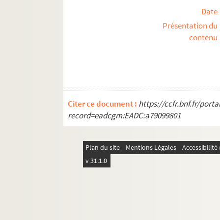
Date
Présentation du
contenu
Citer ce document :
https://ccfr.bnf.fr/por
record=eadcgm:EADC:a79099801
Plan du site
Mentions Légales
Accessibilit
v 31.1.0