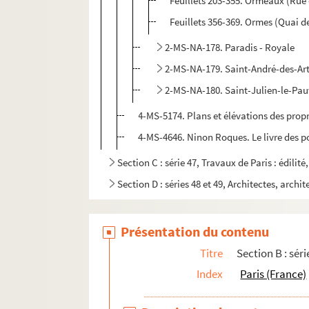
Feuillets 203-355. Ormeaux (Rue
Feuillets 356-369. Ormes (Quai d
2-MS-NA-178. Paradis - Royale
2-MS-NA-179. Saint-André-des-Art
2-MS-NA-180. Saint-Julien-le-Pauv
4-MS-5174. Plans et élévations des propri
4-MS-4646. Ninon Roques. Le livre des po
Section C : série 47, Travaux de Paris : édilit
Section D : séries 48 et 49, Architectes, archit
Présentation du contenu
Titre
Section B : séri
Index
Paris (France)