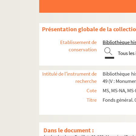
2-MS-3382. Ensemble de documents se
2-MS-3383. Ensemble de documents se 
2-MS-3384. Ensemble de documents se
Présentation globale de la collecti
Rues de Paris, par ordre alphabétique 
Rues de Paris, par ordre alphabétique 
Etablissement de
Bibliothèque his
Rues de Paris, par ordre alphabétique (3
conservation
Tous les
2-MS-NA-174. Aligre - Chanterein
2-MS-NA-175. Charonne- Jean-Pa
Intitulé de l'instrument de
Bibliothèque his
2-MS-NA-176. Jeux-Neufs - Lourci
recherche
49 (V : Monumen
2-MS-NA-177. Mail - Ormes
Cote
MS, MS-NA, MS-
Feuillets 1-2. Mail (Rue du)
Titre
Fonds général. 0
Feuillets 3-25. Malte (Rue de)
Feuillets 26-31. Maubert (Place)
Feuillets 32-90. Mauvais-Garçons
Dans le document :