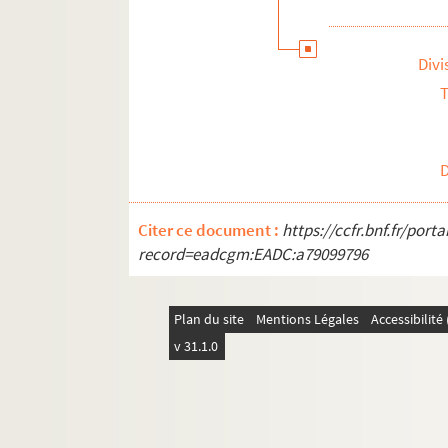
Divi
T
Citer ce document :
https://ccfr.bnf.fr/por
record=eadcgm:EADC:a79099796
Plan du site
Mentions Légales
Accessibilit
v 31.1.0