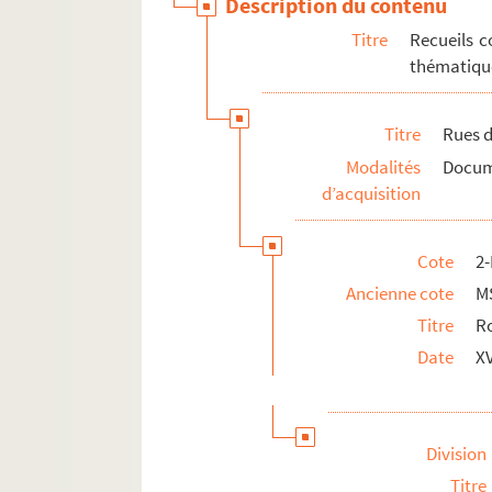
Description du contenu
Titre
Recueils c
thématique
Titre
Rues d
Modalités
Docume
d’acquisition
Cote
2
Ancienne cote
M
Titre
Ro
Date
XV
Division
Titre