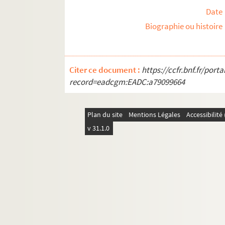
Date
Biographie ou histoire
Citer ce document :
https://ccfr.bnf.fr/por
record=eadcgm:EADC:a79099664
Plan du site
Mentions Légales
Accessibilit
v 31.1.0