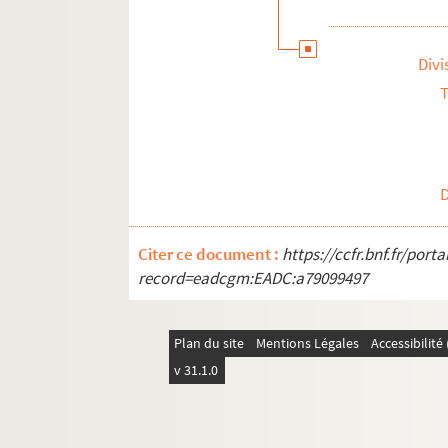
Divi
T
Citer ce document :
https://ccfr.bnf.fr/por
record=eadcgm:EADC:a79099497
Plan du site
Mentions Légales
Accessibilit
v 31.1.0