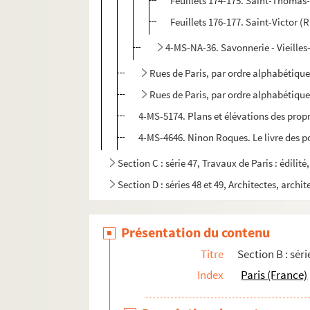
Feuillets 174-175. Saint-Thomas
Feuillets 176-177. Saint-Victor (
4-MS-NA-36. Savonnerie - Vieilles-
Rues de Paris, par ordre alphabétique 
Rues de Paris, par ordre alphabétique 
4-MS-5174. Plans et élévations des propri
4-MS-4646. Ninon Roques. Le livre des po
Section C : série 47, Travaux de Paris : édilit
Section D : séries 48 et 49, Architectes, archit
Présentation du contenu
Titre
Section B : séri
Index
Paris (France)