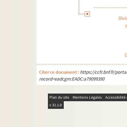
Divi
T
Citer ce document :
https://ccfr.bnf.fr/por
record=eadcgm:EADC:a79099390
Plan du site
Mentions Légales
Accessibilit
v 31.1.0