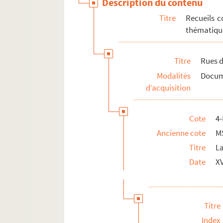
Description du contenu
Titre
Recueils c
thématique
Titre
Rues d
Modalités
Docume
d’acquisition
Cote
4
Ancienne cote
M
Titre
L
Date
X
Titre
Index