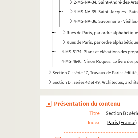
2-MS-NA-34. Saint-André-des-Arts
4-MS-NA-35. Saint-Jacques - Sain
4-MS-NA-36. Savonnerie - Vieilles-
Rues de Paris, par ordre alphabétique 
Rues de Paris, par ordre alphabétique 
4-MS-5174. Plans et élévations des propri
4-MS-4646. Ninon Roques. Le livre des po
Section C : série 47, Travaux de Paris : édilit
Section D : séries 48 et 49, Architectes, archit
Présentation du contenu
Titre
Section B : séri
Index
Paris (France)